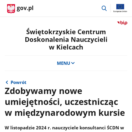
przejdź
gov.pl
do
wyszukiwar
Przejdź
do
Świętokrzyskie Centrum
serwis
Doskonalenia Nauczycieli
Biulety
w Kielcach
Informa
Publicz
Świętok
MENU
Centru
Doskon
Nauczyc
Powrót
w
Zdobywamy nowe
Kielcac
umiejętności, uczestnicząc
w międzynarodowym kursie
W listopadzie 2024 r. nauczyciele konsultanci ŚCDN w