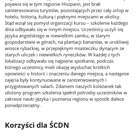
pojawia się w tym regionie Hiszpanii, jest brak
zainteresowania turystów, pozostających przez cały urlop w
hotelu, historią, kulturą i pięknymi miejscami w okolicy.
Stąd wziął się pomysł organizacji kursu – szkolenie każdego
dnia odbywało się w innym miejscu. Uczestnicy uczyli się
języka angielskiego w niewielkim zamku, w starym
gospodarstwie w górach, na plantacji bananów, w urokliwej
wiosce rybackiej, w przepięknym miasteczku słynącym ze
starych uliczek i niewielkich ryneczków. W każdej z tych
lokalizacji odbywało się najpierw spotkanie, podczas
którego uczestnicy mieli okazję wysłuchać krótkich
opowieści o historii i znaczeniu danego miejsca, a następnie
zajęcia były kontynuowane w zarezerwowanych i
przygotowanych salach. Zdaniem naszych koleżanek tak
ułożony program szkolenia spełnił potrzeby uczestników w
zakresie nauki języka i poznania regionu w sposób dalece
ponadprzeciętny.
Korzyści dla ŚCDN