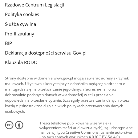
Rządowe Centrum Legislacji
Polityka cookies
Służba cywilna
Profil zaufany
BIP
Deklaracja dostępności serwisu Gov.pl
Klauzula RODO
Strony dostępne w domenie www.gov.pl mogą zawierać adresy skrzynek
mailowych. Użytkownik korzystający z odnośnika będącego adresem e-
mail zgadza się na przetwarzanie jego danych (adres e-mail oraz
dobrowolnie podanych danych w wiadomości) w celu przesłania
odpowiedzi na przesłane pytania. Szczegóły przetwarzania danych przez
każdą z jednostek znajdują się w ich politykach przetwarzania danych
osobowych.
Treści tekstowe publikowane w serwisie (z
wyłączeniem treści audiowizualnych), są udostępniane
na licencji typu Creative Commons: uznanie autorstwa
- na tych samych warunkach 4.0 (CC BY-SA 4.0).