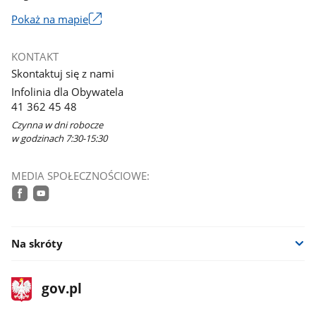
Link
Pokaż na mapie
otworzy
się
KONTAKT
w
Skontaktuj się z nami
nowym
Infolinia dla Obywatela
oknie
41 362 45 48
Czynna w dni robocze
w godzinach 7:30-15:30
MEDIA SPOŁECZNOŚCIOWE:
facebook
youtube
Na skróty
stopka
Strona
gov.pl
gov.pl
główna