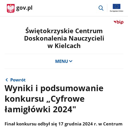
przejdź
gov.pl
do
wyszukiwar
Przejdź
do
Świętokrzyskie Centrum
serwis
Doskonalenia Nauczycieli
Biulety
w Kielcach
Informa
Publicz
Świętok
MENU
Centru
Doskon
Nauczyc
Powrót
w
Wyniki i podsumowanie
Kielcac
konkursu „Cyfrowe
łamigłówki 2024"
Finał konkursu odbył się 17 grudnia 2024 r. w Centrum