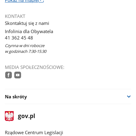
otworzy
się
KONTAKT
w
Skontaktuj się z nami
nowym
Infolinia dla Obywatela
oknie
41 362 45 48
Czynna w dni robocze
w godzinach 7:30-15:30
MEDIA SPOŁECZNOŚCIOWE:
facebook
youtube
Na skróty
stopka
Strona
gov.pl
gov.pl
główna
Rządowe Centrum Legislacji