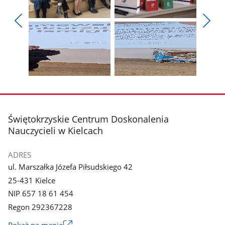
Pokaż
Pokaż
zdjęcie
zdjęcie
Pokaż
Poka
1
2
poprzednie
nest
z
z
zdjęcia
zdjęc
galerii.
galerii.
Pokaż
Pokaż
zdjęcie
zdjęcie
3
4
z
z
stopka
Świętokrzyskie Centrum Doskonalenia
galerii.
galerii.
Nauczycieli w Kielcach
ADRES
ul. Marszałka Józefa Piłsudskiego 42
25-431 Kielce
NIP 657 18 61 454
Regon 292367228
Link
Pokaż na mapie