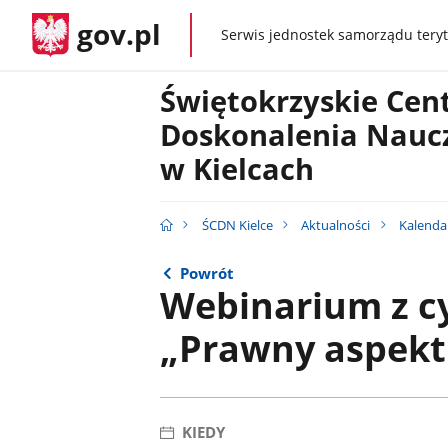
gov.pl
Serwis jednostek samorządu teryt
gov.pl
Świętokrzyskie Ce
Doskonalenia Naucz
w Kielcach
ŚCDN Kielce
Aktualności
Kalenda
Powrót
Webinarium z c
„Prawny aspekt 
KIEDY