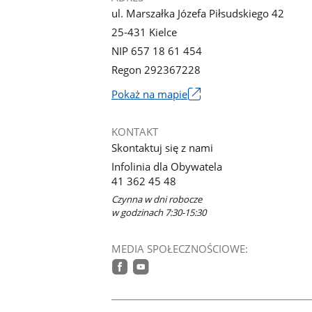
ul. Marszałka Józefa Piłsudskiego 42
25-431 Kielce
NIP 657 18 61 454
Regon 292367228
Link
Pokaż na mapie
otworzy
się
KONTAKT
w
Skontaktuj się z nami
nowym
Infolinia dla Obywatela
oknie
41 362 45 48
Czynna w dni robocze
w godzinach 7:30-15:30
MEDIA SPOŁECZNOŚCIOWE:
facebook
youtube