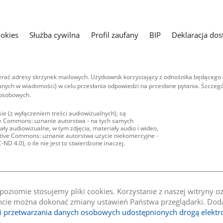
ookies
Służba cywilna
Profil zaufany
BIP
Deklaracja dos
ać adresy skrzynek mailowych. Użytkownik korzystający z odnośnika będącego 
nych w wiadomości) w celu przesłania odpowiedzi na przesłane pytania. Szczegó
 osobowych.
ie (z wyłączeniem treści audiowizualnych), są
ive Commons: uznanie autorstwa - na tych samych
ły audiowizualne, w tym zdjęcia, materiały audio i wideo,
eative Commons: uznanie autorstwa użycie niekomercyjne -
D 4.0), o ile nie jest to stwierdzone inaczej.
oziomie stosujemy pliki cookies. Korzystanie z naszej witryny 
e można dokonać zmiany ustawień Państwa przeglądarki. Dodat
li przetwarzania danych osobowych udostępnionych drogą elektr