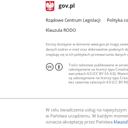
stopka
Strona
gov.pl
gov.pl
główna
Rządowe Centrum Legislacji
Polityka c
Klauzula RODO
Strony dostępne w domenie www.gov.pl mogą zawier
danych (adres e-mail oraz dobrowolnie podanych da
znajdują się w ich politykach przetwarzania danych
Treści tekstowe publikowane w serwis
udostępniane na licencji typu Creat
warunkach 4.0 (CC BY-SA 4.0). Materia
są udostępniane na licencji typu Cr
bez utworów zależnych 4.0 (CC BY-NC-N
W celu świadczenia usług na najwyższym p
w Państwa urządzeniu. W każdym momenci
oznacza akceptację przez Państwa
klauzu