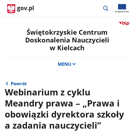
przejdź
gov.pl
do
wyszukiwar
Przejdź
do
Świętokrzyskie Centrum
serwis
Doskonalenia Nauczycieli
Biulety
w Kielcach
Informa
Publicz
Świętok
MENU
Centru
Doskon
Nauczyc
Powrót
w
Webinarium z cyklu
Kielcac
Meandry prawa – „Prawa i
obowiązki dyrektora szkoły
a zadania nauczycieli”