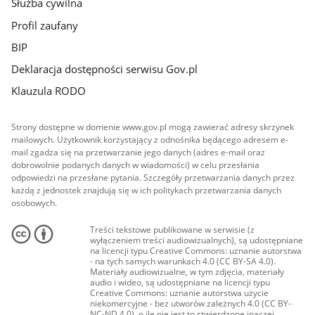
Służba cywilna
Profil zaufany
BIP
Deklaracja dostępności serwisu Gov.pl
Klauzula RODO
Strony dostępne w domenie www.gov.pl mogą zawierać adresy skrzynek
mailowych. Użytkownik korzystający z odnośnika będącego adresem e-
mail zgadza się na przetwarzanie jego danych (adres e-mail oraz
dobrowolnie podanych danych w wiadomości) w celu przesłania
odpowiedzi na przesłane pytania. Szczegóły przetwarzania danych przez
każdą z jednostek znajdują się w ich politykach przetwarzania danych
osobowych.
Treści tekstowe publikowane w serwisie (z
wyłączeniem treści audiowizualnych), są udostępniane
na licencji typu Creative Commons: uznanie autorstwa
- na tych samych warunkach 4.0 (CC BY-SA 4.0).
Materiały audiowizualne, w tym zdjęcia, materiały
audio i wideo, są udostępniane na licencji typu
Creative Commons: uznanie autorstwa użycie
niekomercyjne - bez utworów zależnych 4.0 (CC BY-
NC-ND 4.0), o ile nie jest to stwierdzone inaczej.