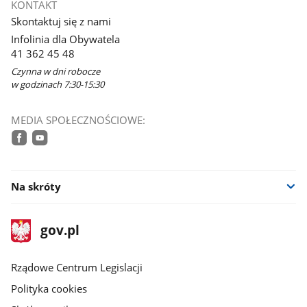
KONTAKT
w
Skontaktuj się z nami
nowym
Infolinia dla Obywatela
oknie
41 362 45 48
Czynna w dni robocze
w godzinach 7:30-15:30
MEDIA SPOŁECZNOŚCIOWE:
facebook
youtube
Na skróty
stopka
Strona
gov.pl
gov.pl
główna
Rządowe Centrum Legislacji
Polityka cookies