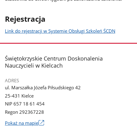
Rejestracja
Link do rejestracji w Systemie Obsługi Szkoleń ŚCDN
stopka
Świętokrzyskie Centrum Doskonalenia
Nauczycieli w Kielcach
ADRES
ul. Marszałka Józefa Piłsudskiego 42
25-431 Kielce
NIP 657 18 61 454
Regon 292367228
Link
Pokaż na mapie
otworzy
się