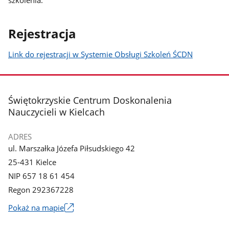
szkolenia.
Rejestracja
Link do rejestracji w Systemie Obsługi Szkoleń ŚCDN
stopka
Świętokrzyskie Centrum Doskonalenia
Nauczycieli w Kielcach
ADRES
ul. Marszałka Józefa Piłsudskiego 42
25-431 Kielce
NIP 657 18 61 454
Regon 292367228
Link
Pokaż na mapie
otworzy
się