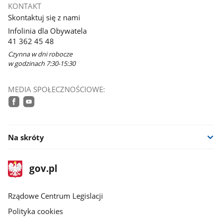
KONTAKT
w
Skontaktuj się z nami
nowym
Infolinia dla Obywatela
oknie
41 362 45 48
Czynna w dni robocze
w godzinach 7:30-15:30
MEDIA SPOŁECZNOŚCIOWE:
facebook
youtube
Na skróty
stopka
Strona
gov.pl
gov.pl
główna
Rządowe Centrum Legislacji
Polityka cookies