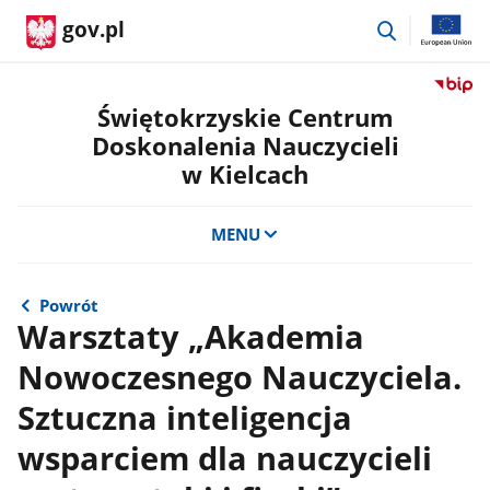
przejdź
gov.pl
do
wyszukiwar
Przejdź
do
Świętokrzyskie Centrum
serwis
Doskonalenia Nauczycieli
Biulety
w Kielcach
Informa
Publicz
Świętok
MENU
Centru
Doskon
Nauczyc
Powrót
w
Warsztaty „Akademia
Kielcac
Nowoczesnego Nauczyciela.
Sztuczna inteligencja
wsparciem dla nauczycieli