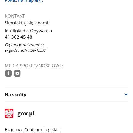
otworzy
się
KONTAKT
w
Skontaktuj się z nami
nowym
Infolinia dla Obywatela
oknie
41 362 45 48
Czynna w dni robocze
w godzinach 7:30-15:30
MEDIA SPOŁECZNOŚCIOWE:
facebook
youtube
Na skróty
stopka
Strona
gov.pl
gov.pl
główna
Rządowe Centrum Legislacji