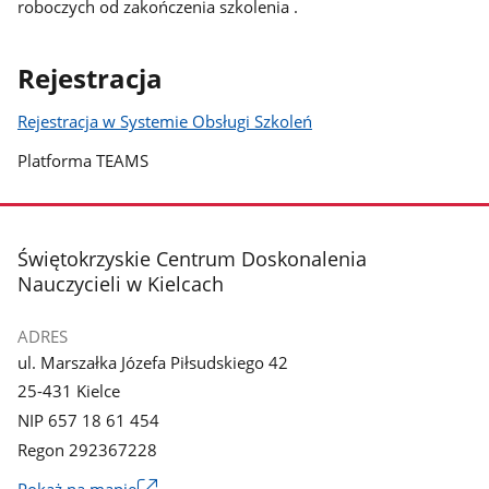
roboczych od zakończenia szkolenia .
Rejestracja
Rejestracja w Systemie Obsługi Szkoleń
Platforma TEAMS
stopka
Świętokrzyskie Centrum Doskonalenia
Nauczycieli w Kielcach
ADRES
ul. Marszałka Józefa Piłsudskiego 42
25-431 Kielce
NIP 657 18 61 454
Regon 292367228
Link
Pokaż na mapie