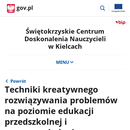
przejdź
gov.pl
do
wyszukiwar
Przejdź
do
Świętokrzyskie Centrum
serwis
Doskonalenia Nauczycieli
Biulety
w Kielcach
Informa
Publicz
Świętok
MENU
Centru
Doskon
Nauczyc
Powrót
w
Techniki kreatywnego
Kielcac
rozwiązywania problemów
na poziomie edukacji
przedszkolnej i