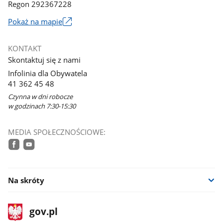
Regon 292367228
Link
Pokaż na mapie
otworzy
się
KONTAKT
w
Skontaktuj się z nami
nowym
Infolinia dla Obywatela
oknie
41 362 45 48
Czynna w dni robocze
w godzinach 7:30-15:30
MEDIA SPOŁECZNOŚCIOWE:
facebook
youtube
Na skróty
stopka
Strona
gov.pl
gov.pl