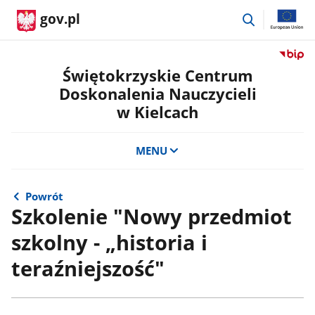
przejdź
gov.pl
do
wyszukiwar
Przejdź
do
Świętokrzyskie Centrum
serwis
Doskonalenia Nauczycieli
Biulety
w Kielcach
Informa
Publicz
Świętok
MENU
Centru
Doskon
Nauczyc
Powrót
w
Szkolenie "Nowy przedmiot
Kielcac
szkolny - „historia i
teraźniejszość"