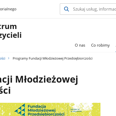
orialnego
ntrum
ycieli
O nas
Co robimy
ości
Programy Fundacji Młodzieżowej Przedsiębiorczości
cji Młodzieżowej
ści