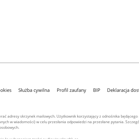
ookies
Służba cywilna
Profil zaufany
BIP
Deklaracja dos
ać adresy skrzynek mailowych. Użytkownik korzystający z odnośnika będącego 
nych w wiadomości) w celu przesłania odpowiedzi na przesłane pytania. Szczegó
 osobowych.