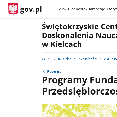
gov.pl
Serwis jednostek samorządu teryt
gov.pl
Świętokrzyskie Ce
Doskonalenia Naucz
w Kielcach
ŚCDN Kielce
Aktualności
Aktualn
Powrót
Programy Funda
Przedsiębiorczo