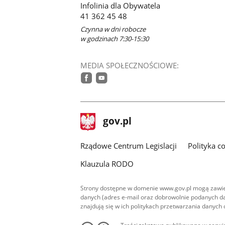
Infolinia dla Obywatela
oknie
41 362 45 48
Czynna w dni robocze
w godzinach 7:30-15:30
MEDIA SPOŁECZNOŚCIOWE:
facebook
youtube
stopka
Strona
gov.pl
gov.pl
główna
Rządowe Centrum Legislacji
Polityka c
Klauzula RODO
Strony dostępne w domenie www.gov.pl mogą zawier
danych (adres e-mail oraz dobrowolnie podanych da
znajdują się w ich politykach przetwarzania danych