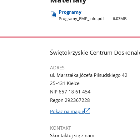
Programy
Programy​_FMP​_info.pdf
6.03MB
stopka
Świętokrzyskie Centrum Doskonale
ADRES
ul. Marszałka Józefa Piłsudskiego 42
25-431 Kielce
NIP 657 18 61 454
Regon 292367228
Link
Pokaż na mapie
otworzy
się
KONTAKT
w
Skontaktuj się z nami
nowym