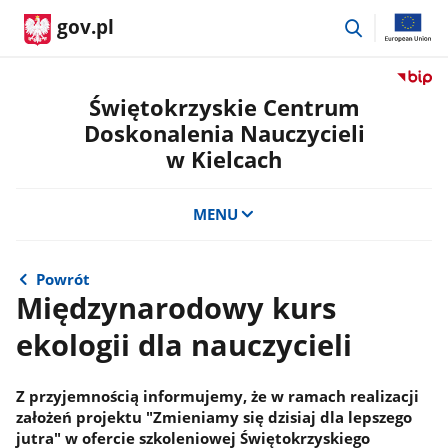
przejdź
gov.pl
do
wyszukiwar
Przejdź
do
Świętokrzyskie Centrum
serwis
Doskonalenia Nauczycieli
Biulety
w Kielcach
Informa
Publicz
Świętok
MENU
Centru
Doskon
Nauczyc
Powrót
w
Międzynarodowy kurs
Kielcac
ekologii dla nauczycieli
Z przyjemnością informujemy, że w ramach realizacji
założeń projektu "Zmieniamy się dzisiaj dla lepszego
jutra" w ofercie szkoleniowej Świętokrzyskiego