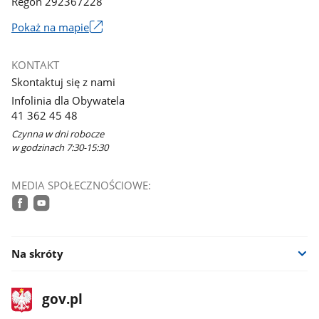
Regon 292367228
Link
Pokaż na mapie
otworzy
się
KONTAKT
w
Skontaktuj się z nami
nowym
Infolinia dla Obywatela
oknie
41 362 45 48
Czynna w dni robocze
w godzinach 7:30-15:30
MEDIA SPOŁECZNOŚCIOWE:
facebook
youtube
Na skróty
stopka
Strona
gov.pl
gov.pl
główna