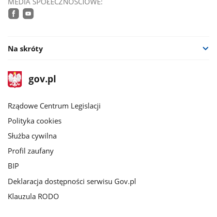
MEDIA SPOŁECZNOŚCIOWE:
facebook
youtube
Na skróty
stopka
Strona
gov.pl
gov.pl
główna
Rządowe Centrum Legislacji
Polityka cookies
Służba cywilna
Profil zaufany
BIP
Deklaracja dostępności serwisu Gov.pl
Klauzula RODO