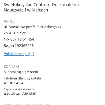
stopka
Świętokrzyskie Centrum Doskonalenia
Nauczycieli w Kielcach
ADRES
ul. Marszałka Józefa Piłsudskiego 42
25-431 Kielce
NIP 657 18 61 454
Regon 292367228
Link
Pokaż na mapie
otworzy
się
KONTAKT
w
Skontaktuj się z nami
nowym
Infolinia dla Obywatela
oknie
41 362 45 48
Czynna w dni robocze
w godzinach 7:30-15:30