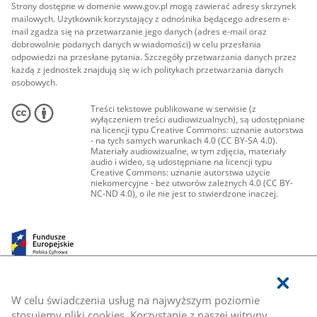
Strony dostępne w domenie www.gov.pl mogą zawierać adresy skrzynek
mailowych. Użytkownik korzystający z odnośnika będącego adresem e-
mail zgadza się na przetwarzanie jego danych (adres e-mail oraz
dobrowolnie podanych danych w wiadomości) w celu przesłania
odpowiedzi na przesłane pytania. Szczegóły przetwarzania danych przez
każdą z jednostek znajdują się w ich politykach przetwarzania danych
osobowych.
Treści tekstowe publikowane w serwisie (z
wyłączeniem treści audiowizualnych), są udostępniane
na licencji typu Creative Commons: uznanie autorstwa
- na tych samych warunkach 4.0 (CC BY-SA 4.0).
Materiały audiowizualne, w tym zdjęcia, materiały
audio i wideo, są udostępniane na licencji typu
Creative Commons: uznanie autorstwa użycie
niekomercyjne - bez utworów zależnych 4.0 (CC BY-
NC-ND 4.0), o ile nie jest to stwierdzone inaczej.
W celu świadczenia usług na najwyższym poziomie
stosujemy pliki cookies. Korzystanie z naszej witryny