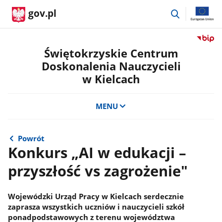
przejdź
gov.pl
do
wyszukiwar
Przejdź
do
Świętokrzyskie Centrum
serwis
Doskonalenia Nauczycieli
Biulety
w Kielcach
Informa
Publicz
Świętok
MENU
Centru
Doskon
Nauczyc
Powrót
w
Konkurs „AI w edukacji –
Kielcac
przyszłość vs zagrożenie"
Wojewódzki Urząd Pracy w Kielcach serdecznie
zaprasza wszystkich uczniów i nauczycieli szkół
ponadpodstawowych z terenu województwa