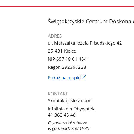
stopka
Świętokrzyskie Centrum Doskonale
ADRES
ul. Marszałka Józefa Piłsudskiego 42
25-431 Kielce
NIP 657 18 61 454
Regon 292367228
Link
Pokaż na mapie
otworzy
się
KONTAKT
w
Skontaktuj się z nami
nowym
Infolinia dla Obywatela
oknie
41 362 45 48
Czynna w dni robocze
w godzinach 7:30-15:30