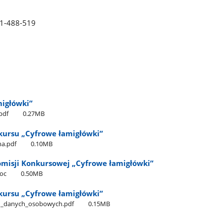
11-488-519
igłówki”
pdf
0.27MB
kursu „Cyfrowe łamigłówki”
na.pdf
0.10MB
Komisji Konkursowej „Cyfrowe łamigłówki”
doc
0.50MB
kursu „Cyfrowe łamigłówki”
niu​_danych​_osobowych.pdf
0.15MB