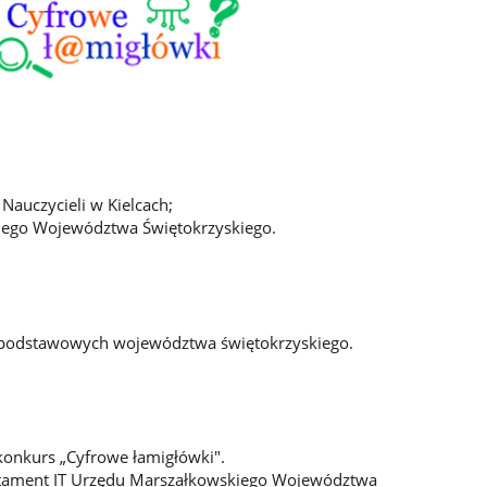
Nauczycieli w Kielcach;
iego Województwa Świętokrzyskiego.
dpodstawowych województwa świętokrzyskiego.
konkurs „Cyfrowe łamigłówki".
rtament IT Urzędu Marszałkowskiego Województwa