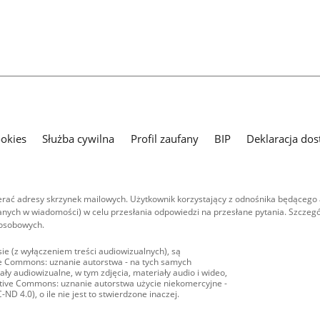
ookies
Służba cywilna
Profil zaufany
BIP
Deklaracja dos
ać adresy skrzynek mailowych. Użytkownik korzystający z odnośnika będącego 
nych w wiadomości) w celu przesłania odpowiedzi na przesłane pytania. Szczegó
 osobowych.
ie (z wyłączeniem treści audiowizualnych), są
ive Commons: uznanie autorstwa - na tych samych
ły audiowizualne, w tym zdjęcia, materiały audio i wideo,
eative Commons: uznanie autorstwa użycie niekomercyjne -
D 4.0), o ile nie jest to stwierdzone inaczej.