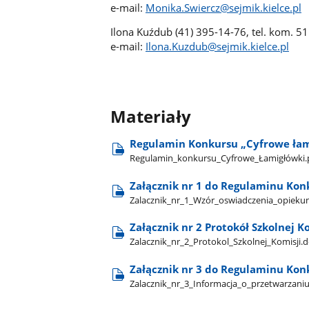
e-mail:
Monika.Swiercz@sejmik.kielce.pl
Ilona Kuźdub (41) 395-14-76, tel. kom. 5
e-mail:
Ilona.Kuzdub@sejmik.kielce.pl
Materiały
Regulamin Konkursu „Cyfrowe łam
Regulamin​_konkursu​_Cyfrowe​_Łamigłówki.
Załącznik nr 1 do Regulaminu Kon
Zalacznik​_nr​_1​_Wzór​_oswiadczenia​_opieku
Załącznik nr 2 Protokół Szkolnej 
Zalacznik​_nr​_2​_Protokol​_Szkolnej​_Komisji.
Załącznik nr 3 do Regulaminu Kon
Zalacznik​_nr​_3​_Informacja​_o​_przetwarza