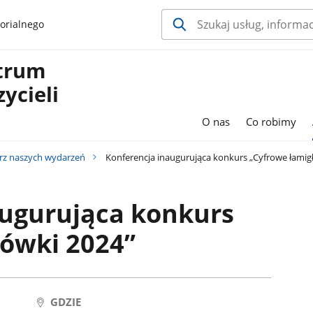
orialnego
ntrum
ycieli
O nas
Co robimy
rz naszych wydarzeń
Konferencja inaugurująca konkurs „Cyfrowe łamig
augurująca konkurs
łówki 2024”
GDZIE