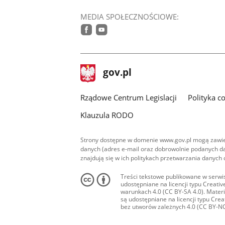
MEDIA SPOŁECZNOŚCIOWE:
facebook
youtube
stopka
Strona
gov.pl
gov.pl
główna
Rządowe Centrum Legislacji
Polityka c
Klauzula RODO
Strony dostępne w domenie www.gov.pl mogą zawier
danych (adres e-mail oraz dobrowolnie podanych da
znajdują się w ich politykach przetwarzania danych
Treści tekstowe publikowane w serwis
udostępniane na licencji typu Creat
warunkach 4.0 (CC BY-SA 4.0). Materia
są udostępniane na licencji typu Cr
bez utworów zależnych 4.0 (CC BY-NC-N