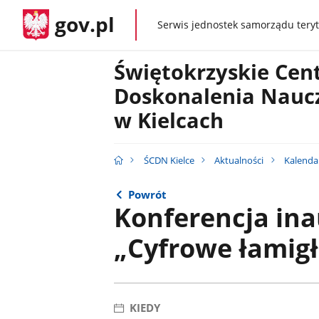
gov.pl
Serwis jednostek samorządu teryt
gov.pl
Świętokrzyskie Ce
Doskonalenia Naucz
w Kielcach
ŚCDN Kielce
Aktualności
Kalenda
Powrót
Konferencja in
„Cyfrowe łamig
KIEDY