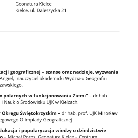
Geonatura Kielce
Kielce, ul. Daleszycka 21
cji geograficznej – szanse oraz nadzieje, wyzwania
Angiel, nauczyciel akademicki Wydziału Geografii i
zawskiego.
ów polarnych w funkcjonowaniu Ziemi”
– dr hab.
fii i Nauk o Środowisku UJK w Kielcach.
w Okręgu Świętokrzyskim
– dr hab. prof. UJK Mirosław
ęgowego Olimpiady Geograficznej
ukacja i popularyzacja wiedzy o dziedzictwie
go
– Michał Poros, Geonatura Kielce – Centrum