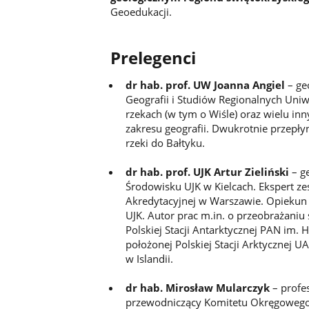
Geoedukacji.
Prelegenci
dr hab. prof. UW Joanna Angiel
– ge
Geografii i Studiów Regionalnych Uniw
rzekach (w tym o Wiśle) oraz wielu in
zakresu geografii. Dwukrotnie przepłyn
rzeki do Bałtyku.
dr hab. prof. UJK Artur Zieliński
– ge
Środowisku UJK w Kielcach. Ekspert zes
Akredytacyjnej w Warszawie. Opiekun
UJK. Autor prac m.in. o przeobrażaniu
Polskiej Stacji Antarktycznej PAN im. 
położonej Polskiej Stacji Arktycznej 
w Islandii.
dr hab. Mirosław Mularczyk
– profe
przewodniczący Komitetu Okręgowego O