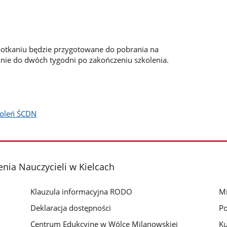
potkaniu będzie przygotowane do pobrania na
nie do dwóch tygodni po zakończeniu szkolenia.
zkoleń ŚCDN
nia Nauczycieli w Kielcach
Klauzula informacyjna RODO
Mi
Deklaracja dostępności
Po
Centrum Edukcyjne w Wólce Milanowskiej
Ku