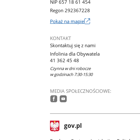
NIP 657 18 61 454
Regon 292367228
Link
Pokaż na mapie
otworzy
się
KONTAKT
w
Skontaktuj się z nami
nowym
Infolinia dla Obywatela
oknie
41 362 45 48
Czynna w dni robocze
w godzinach 7:30-15:30
MEDIA SPOŁECZNOŚCIOWE:
facebook
youtube
stopka
Strona
gov.pl
gov.pl
główna