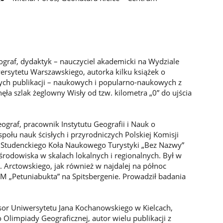
ograf, dydaktyk – nauczyciel akademicki na Wydziale
ersytetu Warszawskiego, autorka kilku książek o
nych publikacji – naukowych i popularno-naukowych z
ęła szlak żeglowny Wisły od tzw. kilometra „0” do ujścia
ograf, pracownik Instytutu Geografii i Nauk o
połu nauk ścisłych i przyrodniczych Polskiej Komisji
 Studenckiego Koła Naukowego Turystyki „Bez Nazwy”
 środowiska w skalach lokalnych i regionalnych. Był w
H. Arctowskiego, jak również w najdalej na północ
UAM „Petuniabukta” na Spitsbergenie. Prowadził badania
sor Uniwersytetu Jana Kochanowskiego w Kielcach,
limpiady Geograficznej, autor wielu publikacji z