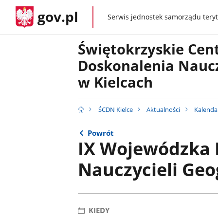
gov.pl
Serwis jednostek samorządu teryt
gov.pl
Świętokrzyskie Ce
Doskonalenia Naucz
w Kielcach
ŚCDN Kielce
Aktualności
Kalenda
Powrót
IX Wojewódzka 
Nauczycieli Geog
KIEDY