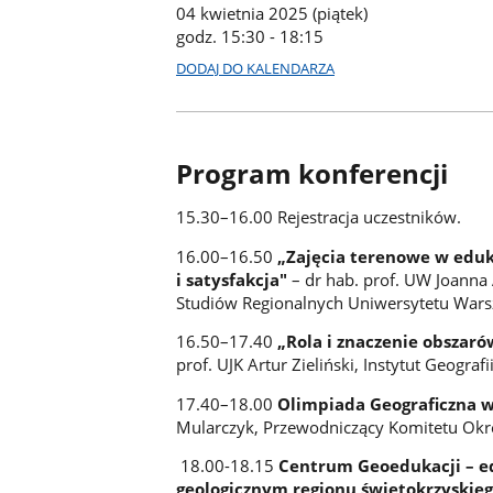
04 kwietnia 2025 (piątek)
godz. 15:30 - 18:15
DODAJ DO KALENDARZA
Program konferencji
15.30–16.00 Rejestracja uczestników.
16.00–16.50
„Zajęcia terenowe w eduka
i satysfakcja"
– dr hab. prof. UW Joanna 
Studiów Regionalnych Uniwersytetu Wars
16.50–17.40
„Rola i znaczenie obszar
prof. UJK Artur Zieliński, Instytut Geogra
17.40–18.00
Olimpiada Geograficzna 
Mularczyk, Przewodniczący Komitetu Okr
18.00-18.15
Centrum Geoedukacji – ed
geologicznym regionu świętokrzyskie