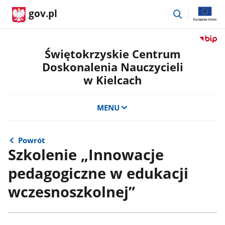
przejdź
gov.pl
do
wyszukiwar
Przejdź
do
Świętokrzyskie Centrum
serwis
Doskonalenia Nauczycieli
Biulety
w Kielcach
Informa
Publicz
Świętok
MENU
Centru
Doskon
Nauczyc
Powrót
w
Szkolenie „Innowacje
Kielcac
pedagogiczne w edukacji
wczesnoszkolnej”