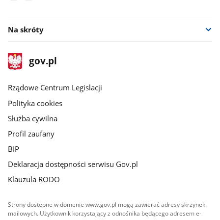
facebook
youtube
Na skróty
stopka
Strona
gov.pl
gov.pl
główna
Rządowe Centrum Legislacji
Polityka cookies
Służba cywilna
Profil zaufany
BIP
Deklaracja dostępności serwisu Gov.pl
Klauzula RODO
Strony dostępne w domenie www.gov.pl mogą zawierać adresy skrzynek
mailowych. Użytkownik korzystający z odnośnika będącego adresem e-