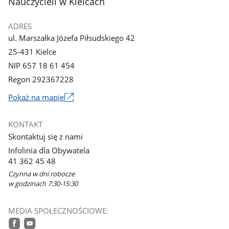
Nauczycieli w Kielcach
ADRES
ul. Marszałka Józefa Piłsudskiego 42
25-431 Kielce
NIP 657 18 61 454
Regon 292367228
Link
Pokaż na mapie
otworzy
się
KONTAKT
w
Skontaktuj się z nami
nowym
Infolinia dla Obywatela
oknie
41 362 45 48
Czynna w dni robocze
w godzinach 7:30-15:30
MEDIA SPOŁECZNOŚCIOWE: