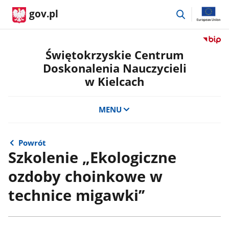
przejdź
gov.pl
do
wyszukiwar
Przejdź
do
Świętokrzyskie Centrum
serwis
Doskonalenia Nauczycieli
Biulety
w Kielcach
Informa
Publicz
Świętok
MENU
Centru
Doskon
Nauczyc
Powrót
w
Szkolenie „Ekologiczne
Kielcac
ozdoby choinkowe w
technice migawki’’