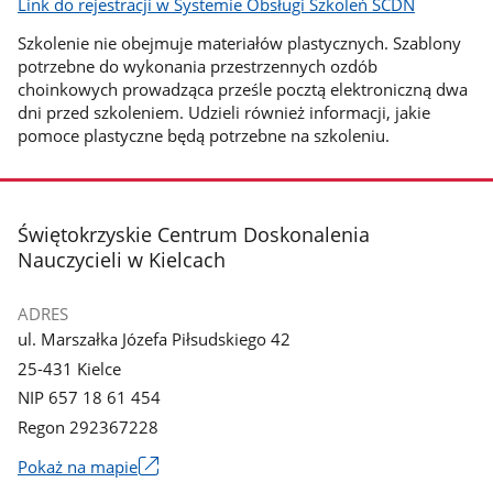
Link do rejestracji w Systemie Obsługi Szkoleń ŚCDN
Szkolenie nie obejmuje materiałów plastycznych. Szablony
potrzebne do wykonania przestrzennych ozdób
choinkowych prowadząca prześle pocztą elektroniczną dwa
dni przed szkoleniem. Udzieli również informacji, jakie
pomoce plastyczne będą potrzebne na szkoleniu.
stopka
Świętokrzyskie Centrum Doskonalenia
Nauczycieli w Kielcach
ADRES
ul. Marszałka Józefa Piłsudskiego 42
25-431 Kielce
NIP 657 18 61 454
Regon 292367228
Link
Pokaż na mapie
otworzy