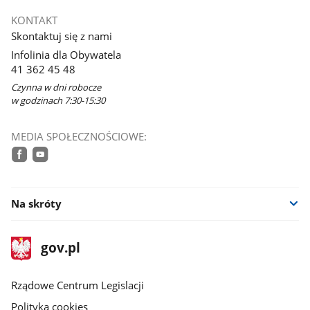
się
KONTAKT
w
Skontaktuj się z nami
nowym
Infolinia dla Obywatela
oknie
41 362 45 48
Czynna w dni robocze
w godzinach 7:30-15:30
MEDIA SPOŁECZNOŚCIOWE:
facebook
youtube
Na skróty
stopka
Strona
gov.pl
gov.pl
główna
Rządowe Centrum Legislacji
Polityka cookies