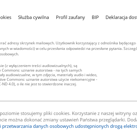
ookies
Służba cywilna
Profil zaufany
BIP
Deklaracja dos
ać adresy skrzynek mailowych. Użytkownik korzystający z odnośnika będącego 
nych w wiadomości) w celu przesłania odpowiedzi na przesłane pytania. Szczegó
 osobowych.
ie (z wyłączeniem treści audiowizualnych), są
ive Commons: uznanie autorstwa - na tych samych
ły audiowizualne, w tym zdjęcia, materiały audio i wideo,
eative Commons: uznanie autorstwa użycie niekomercyjne -
D 4.0), o ile nie jest to stwierdzone inaczej.
oziomie stosujemy pliki cookies. Korzystanie z naszej witryny 
e można dokonać zmiany ustawień Państwa przeglądarki. Dodat
li przetwarzania danych osobowych udostępnionych drogą elektr