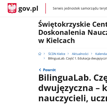
gov.pl
Serwis jednostek samorządu teryt
gov.pl
Świętokrzyskie Ce
Doskonalenia Naucz
w Kielcach
ŚCDN Kielce
Aktualności
Kalenda
BilinguaLab. Część 1. Edukacja dwujęzyczna
Powrót
BilinguaLab. Cz
dwujęzyczna – k
nauczycieli, ucz