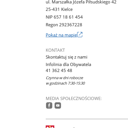
ul. Marszałka Józefa Piłsudskiego 42
25-431 Kielce
NIP 657 18 61 454
Regon 292367228
Link
Pokaż na mapie
otworzy
się
KONTAKT
w
Skontaktuj się z nami
nowym
Infolinia dla Obywatela
oknie
41 362 45 48
Czynna w dni robocze
w godzinach 7:30-15:30
MEDIA SPOŁECZNOŚCIOWE:
facebook
youtube
stopka