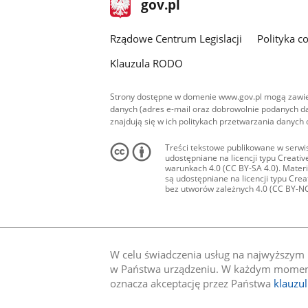
Strona
gov.pl
gov.pl
główna
Rządowe Centrum Legislacji
Polityka c
Klauzula RODO
Strony dostępne w domenie www.gov.pl mogą zawier
danych (adres e-mail oraz dobrowolnie podanych da
znajdują się w ich politykach przetwarzania danych
Treści tekstowe publikowane w serwis
udostępniane na licencji typu Creat
warunkach 4.0 (CC BY-SA 4.0). Materia
są udostępniane na licencji typu Cr
bez utworów zależnych 4.0 (CC BY-NC-N
W celu świadczenia usług na najwyższym p
w Państwa urządzeniu. W każdym momenci
oznacza akceptację przez Państwa
klauzu