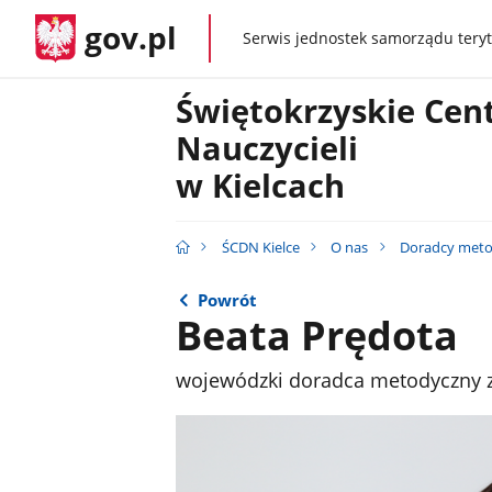
gov.pl
Serwis jednostek samorządu teryt
gov.pl
Świętokrzyskie Cen
Nauczycieli
w Kielcach
ŚCDN Kielce
O nas
Doradcy meto
Powrót
Beata Prędota
wojewódzki doradca metodyczny z 