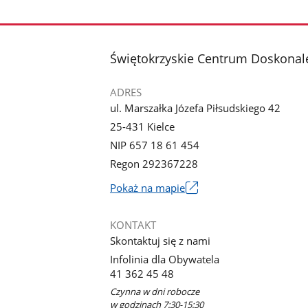
stopka
Świętokrzyskie Centrum Doskonale
ADRES
ul. Marszałka Józefa Piłsudskiego 42
25-431 Kielce
NIP 657 18 61 454
Regon 292367228
Link
Pokaż na mapie
otworzy
się
KONTAKT
w
Skontaktuj się z nami
nowym
Infolinia dla Obywatela
oknie
41 362 45 48
Czynna w dni robocze
w godzinach 7:30-15:30