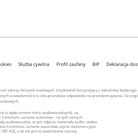
ookies
Służba cywilna
Profil zaufany
BIP
Deklaracja dos
ać adresy skrzynek mailowych. Użytkownik korzystający z odnośnika będącego 
nych w wiadomości) w celu przesłania odpowiedzi na przesłane pytania. Szczegó
 osobowych.
ie (z wyłączeniem treści audiowizualnych), są
ive Commons: uznanie autorstwa - na tych samych
ły audiowizualne, w tym zdjęcia, materiały audio i wideo,
eative Commons: uznanie autorstwa użycie niekomercyjne -
D 4.0), o ile nie jest to stwierdzone inaczej.