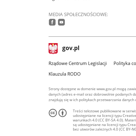
MEDIA SPOŁECZNOŚCIOWE:
facebook
youtube
stopka
Strona
gov.pl
gov.pl
główna
Rządowe Centrum Legislacji
Polityka c
Klauzula RODO
Strony dostępne w domenie www.gov.pl mogą zawier
danych (adres e-mail oraz dobrowolnie podanych da
znajdują się w ich politykach przetwarzania danych
Treści tekstowe publikowane w serwis
udostępniane na licencji typu Creat
warunkach 4.0 (CC BY-SA 4.0). Materia
są udostępniane na licencji typu Cr
bez utworów zależnych 4.0 (CC BY-NC-N