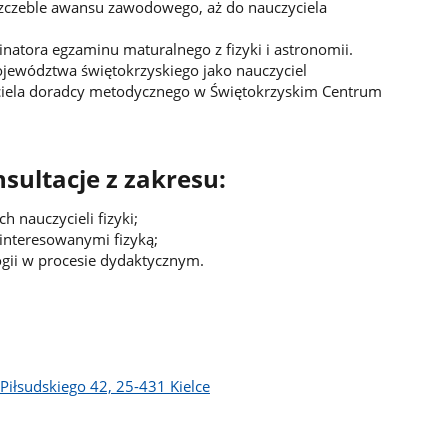
e szczeble awansu zawodowego, aż do nauczyciela
atora egzaminu maturalnego z fizyki i astronomii.
ojewództwa świętokrzyskiego jako nauczyciel
yciela doradcy metodycznego w Świętokrzyskim Centrum
sultacje z zakresu:
 nauczycieli fizyki;
interesowanymi fizyką;
gii w procesie dydaktycznym.
 Piłsudskiego 42, 25-431 Kielce