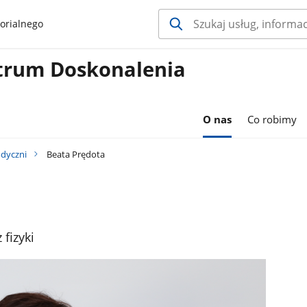
orialnego
trum Doskonalenia
O nas
Co robimy
dyczni
Beata Prędota
fizyki