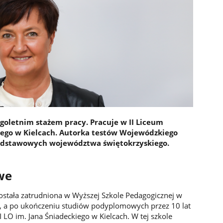
ługoletnim stażem pracy. Pracuje w II Liceum
iego w Kielcach. Autorka testów Wojewódzkiego
 podstawowych województwa świętokrzyskiego.
we
stała zatrudniona w Wyższej Szkole Pedagogicznej w
yki, a po ukończeniu studiów podyplomowych przez 10 lat
I LO im. Jana Śniadeckiego w Kielcach. W tej szkole