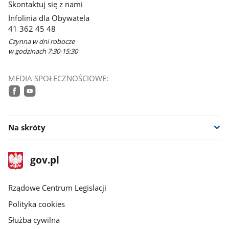
Skontaktuj się z nami
nowym
Infolinia dla Obywatela
oknie
41 362 45 48
Czynna w dni robocze
w godzinach 7:30-15:30
MEDIA SPOŁECZNOŚCIOWE:
facebook
youtube
Na skróty
stopka
Strona
gov.pl
gov.pl
główna
Rządowe Centrum Legislacji
Polityka cookies
Służba cywilna