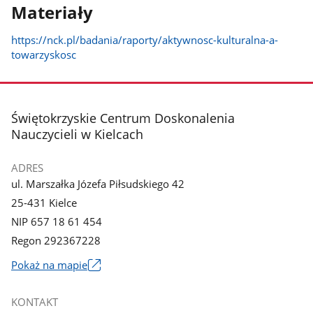
Materiały
https://nck.pl/badania/raporty/aktywnosc-kulturalna-a-
towarzyskosc
stopka
Świętokrzyskie Centrum Doskonalenia
Nauczycieli w Kielcach
ADRES
ul. Marszałka Józefa Piłsudskiego 42
25-431 Kielce
NIP 657 18 61 454
Regon 292367228
Link
Pokaż na mapie
otworzy
się
KONTAKT
w