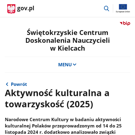
przejdź
gov.pl
do
wyszukiwar
Przejdź
do
Świętokrzyskie Centrum
serwis
Doskonalenia Nauczycieli
Biulety
w Kielcach
Informa
Publicz
Świętok
MENU
Centru
Doskon
Nauczyc
Powrót
w
Aktywność kulturalna a
Kielcac
towarzyskość (2025)
Narodowe Centrum Kultury w badaniu aktywności
kulturalnej Polaków przeprowadzonym od 14 do 25
listopada 2024 r. dodatkowo analizowało związki