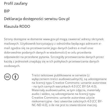
Profil zaufany
BIP
Deklaracja dostępności serwisu Gov.pl
Klauzula RODO
Strony dostępne w domenie www.gov.pl mogą zawierać adresy skrzynek
mailowych. Użytkownik korzystający z odnośnika będącego adresem e-
mail zgadza się na przetwarzanie jego danych (adres e-mail oraz
dobrowolnie podanych danych w wiadomości) w celu przesłania
odpowiedzi na przesłane pytania. Szczegóły przetwarzania danych przez
każdą z jednostek znajdują się w ich politykach przetwarzania danych
osobowych.
Treści tekstowe publikowane w serwisie (z
wyłączeniem treści audiowizualnych), są udostępniane
na licencji typu Creative Commons: uznanie autorstwa
- na tych samych warunkach 4.0 (CC BY-SA 4.0).
Materiały audiowizualne, w tym zdjęcia, materiały
audio i wideo, są udostępniane na licencji typu
Creative Commons: uznanie autorstwa użycie
niekomercyjne - bez utworów zależnych 4.0 (CC BY-
NC-ND 4.0), o ile nie jest to stwierdzone inaczej.