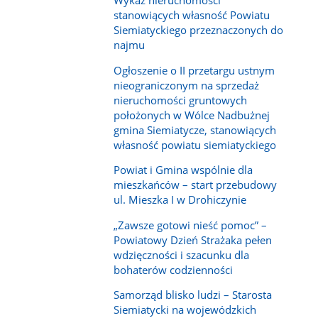
Wykaz nieruchomości
stanowiących własność Powiatu
Siemiatyckiego przeznaczonych do
najmu
Ogłoszenie o II przetargu ustnym
nieograniczonym na sprzedaż
nieruchomości gruntowych
położonych w Wólce Nadbużnej
gmina Siemiatycze, stanowiących
własność powiatu siemiatyckiego
Powiat i Gmina wspólnie dla
mieszkańców – start przebudowy
ul. Mieszka I w Drohiczynie
„Zawsze gotowi nieść pomoc” –
Powiatowy Dzień Strażaka pełen
wdzięczności i szacunku dla
bohaterów codzienności
Samorząd blisko ludzi – Starosta
Siemiatycki na wojewódzkich