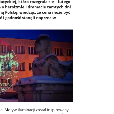
tyckiej, która rozegrała się – lutego
a o heroizmie i dramacie tamtych dni
olną Polskę, wiedząc, że cena może być
ć i godność stanęli naprzeciw
cią. Motyw iluminacji został inspirowany