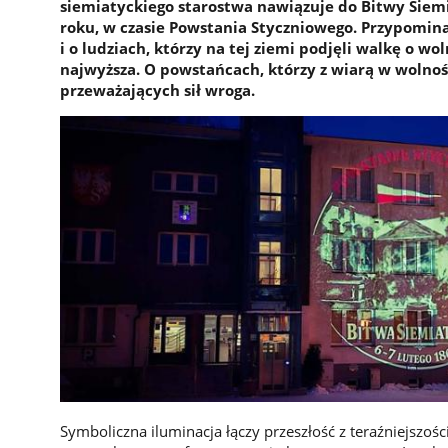
siemiatyckiego starostwa nawiązuje do Bitwy Siemia
roku, w czasie Powstania Styczniowego. Przypomin
i o ludziach, którzy na tej ziemi podjęli walkę o w
najwyższa. O powstańcach, którzy z wiarą w wolnoś
przeważających sił wroga.
Symboliczna iluminacja łączy przeszłość z teraźniejszoś