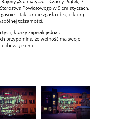
ajeny „Siemiatycze – Czarny Piątek, 7
nej Starostwa Powiatowego w Siemiatyczach.
gaśnie – tak jak nie zgasła idea, o którą
 wspólnej tożsamości.
tych, którzy zapisali jedną z
 Niech przypomina, że wolność ma swoje
nym obowiązkiem.
Pokaż
e
zdjęcie
4