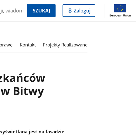
Logowanie
SZUKAJ
Zaloguj
do
panelu
sprawę
Kontakt
Projekty Realizowane
szkańców
ów Bitwy
wyświetlana jest na fasadzie