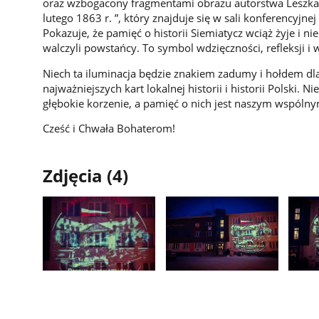
oraz wzbogacony fragmentami obrazu autorstwa Leszka B
lutego 1863 r. ”, który znajduje się w sali konferencyj
Pokazuje, że pamięć o historii Siemiatycz wciąż żyje i nie 
walczyli powstańcy. To symbol wdzięczności, refleksji i
Niech ta iluminacja będzie znakiem zadumy i hołdem dla 
najważniejszych kart lokalnej historii i historii Polski.
głębokie korzenie, a pamięć o nich jest naszym wspól
Cześć i Chwała Bohaterom!
Zdjęcia (4)
Pokaż
Pokaż
Pokaż
zdjęcie
zdjęcie
zdjęci
1
2
3