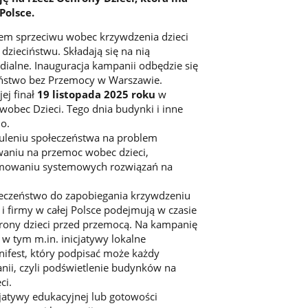
Polsce.
zem sprzeciwu wobec krzywdzenia dzieci
zieciństwu. Składają się na nią
dialne. Inauguracja kampanii odbędzie się
ciństwo bez Przemocy w Warszawie.
j finał
19 listopada 2025 roku
w
bec Dzieci. Tego dnia budynki i inne
o.
uleniu społeczeństwa na problem
owaniu na przemoc wobec dzieci,
omowaniu systemowych rozwiązań na
łeczeństwo do zapobiegania krzywdzeniu
 i firmy w całej Polsce podejmują w czasie
hrony dzieci przed przemocą. Na kampanię
, w tym m.in. inicjatywy lokalne
anifest, który podpisać może każdy
anii, czyli podświetlenie budynków na
ci.
jatywy edukacyjnej lub gotowości