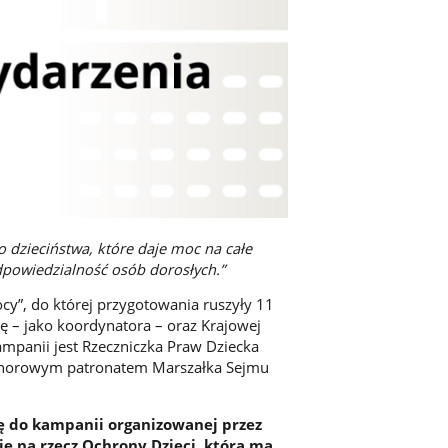
 dzieciństwa, które daje moc na całe
odpowiedzialność osób dorosłych.”
cy”, do której przygotowania ruszyły 11
łę – jako koordynatora – oraz Krajowej
ampanii jest Rzeczniczka Praw Dziecka
honorowym patronatem Marszałka Sejmu
ę do kampanii organizowanej przez
ję na rzecz Ochrony Dzieci, która ma