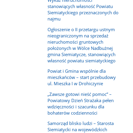
Wykaz nieruchomości
stanowiących własność Powiatu
Siemiatyckiego przeznaczonych do
najmu
Ogłoszenie o II przetargu ustnym
nieograniczonym na sprzedaż
nieruchomości gruntowych
położonych w Wólce Nadbużnej
gmina Siemiatycze, stanowiących
własność powiatu siemiatyckiego
Powiat i Gmina wspólnie dla
mieszkańców – start przebudowy
ul. Mieszka I w Drohiczynie
„Zawsze gotowi nieść pomoc” –
Powiatowy Dzień Strażaka pełen
wdzięczności i szacunku dla
bohaterów codzienności
Samorząd blisko ludzi – Starosta
Siemiatycki na wojewódzkich