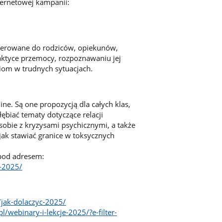
ternetowej kampanii:
ierowane do rodziców, opiekunów,
laktyce przemocy, rozpoznawaniu jej
iom w trudnych sytuacjach.
ne. Są one propozycją dla całych klas,
ębiać tematy dotyczące relacji
sobie z kryzysami psychicznymi, a także
jak stawiać granice w toksycznych
 pod adresem:
e-2025/
/jak-dolaczyc-2025/
/webinary-i-lekcje-2025/?e-filter-