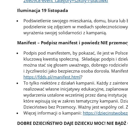
26e09c8-event_category=szkoly-i-placowki
Iluminacja 19 listopada
Podświetlenie swojego mieszkania, domu, biura lub
podzielenie się zdjęciem w mediach społecznościow
wyrażenia swojej solidarności z kampanią.
Manifest – Podpisz manifest i powiedz NIE przemoc
Podpis pod manifestem, by pokazać, ile jest w Polsce 
kluczową kwestią społeczną. Składając podpis i dzie
można stać się głosem uważnego, dobrego rodziciel
i życzliwości jako bezpieczna osoba dorosła. Manife
https://fdds.pl/manifest.html
?
To tylko niektóre z działań kampanii. Każdy z zain
realizować własne inicjatywy edukacyjne, zaplanowa
wydarzenia ustalone wcześniej przez daną instytucję –
które wpisują się w zakres tematyczny kampanii. Dz
Dzieciństwo bez Przemocy. Ważny jest wspólny cel. 
Więcej informacji o kampanii:
https://dziecinstwobe
DOBRE DZIECIŃSTWO DAJE DZIECKU MOC! NIE BĄDŹ