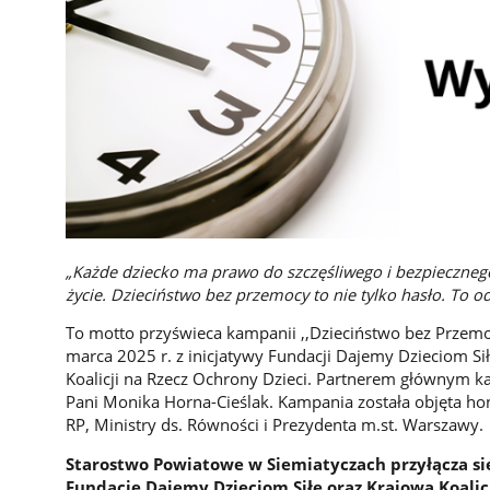
„Każde dziecko ma prawo do szczęśliwego i bezpiecznego
życie. Dzieciństwo bez przemocy to nie tylko hasło. To 
To motto przyświeca kampanii ,,Dzieciństwo bez Przemo
marca 2025 r. z inicjatywy Fundacji Dajemy Dzieciom Si
Koalicji na Rzecz Ochrony Dzieci. Partnerem głównym k
Pani Monika Horna-Cieślak. Kampania została objęta 
RP, Ministry ds. Równości i Prezydenta m.st. Warszawy.
Starostwo Powiatowe w Siemiatyczach przyłącza si
Fundację Dajemy Dzieciom Siłę oraz Krajową Koalic