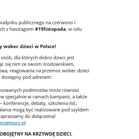
 budynku publicznego na czerwono i
ych z hasztagiem
#19listopada
, w celu
y wobec dzieci w Polsce!
osób, dla których dobro dzieci jest
ląc się nim ze swoim środowiskiem,
stwa, reagowania na przemoc wobec dzieci
st dostępny pod adresem:
teresowanych podmiotów może również
ne specjalnie w ramach kampanii, a także
 konferencje, debaty, szkolenia itd.,
iałania mogą być realizowane pod szyldem
Zapraszamy do dołączenia!
zprzemocy.pl
 OBOJĘTNY NA KRZYWDĘ DZIECI.