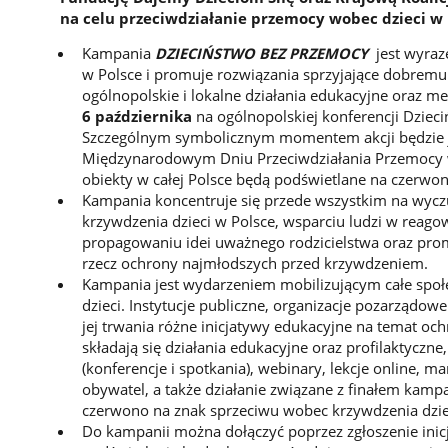
na celu przeciwdziałanie przemocy wobec dzieci w 
Kampania
DZIECIŃSTWO BEZ PRZEMOCY
jest wyra
w Polsce i promuje rozwiązania sprzyjające dobremu d
ogólnopolskie i lokalne działania edukacyjne oraz me
6 października
na ogólnopolskiej konferencji Dzie
Szczególnym symbolicznym momentem akcji będzie je
Międzynarodowym Dniu Przeciwdziałania Przemocy wo
obiekty w całej Polsce będą podświetlane na czerwon
Kampania koncentruje się przede wszystkim na wycz
krzywdzenia dzieci w Polsce, wsparciu ludzi w reag
propagowaniu idei uważnego rodzicielstwa oraz pr
rzecz ochrony najmłodszych przed krzywdzeniem.
Kampania jest wydarzeniem mobilizującym całe spo
dzieci. Instytucje publiczne, organizacje pozarządowe
jej trwania różne inicjatywy edukacyjne na temat oc
składają się działania edukacyjne oraz profilaktyczne
(konferencje i spotkania), webinary, lekcje online, m
obywatel, a także działanie związane z finałem kamp
czerwono na znak sprzeciwu wobec krzywdzenia dzie
Do kampanii można dołączyć poprzez zgłoszenie inic