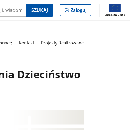
Logowanie
SZUKAJ
Zaloguj
do
panelu
sprawę
Kontakt
Projekty Realizowane
ia Dzieciństwo