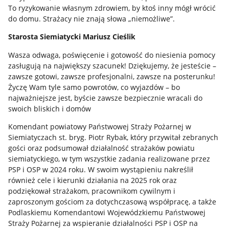
To ryzykowanie własnym zdrowiem, by ktoś inny mógł wrócić
do domu. Strażacy nie znają słowa „niemożliwe”.
Starosta Siemiatycki Mariusz Cieślik
Wasza odwaga, poświęcenie i gotowość do niesienia pomocy
zasługują na największy szacunek! Dziękujemy, że jesteście –
zawsze gotowi, zawsze profesjonalni, zawsze na posterunku!
Życzę Wam tyle samo powrotów, co wyjazdów – bo
najważniejsze jest, byście zawsze bezpiecznie wracali do
swoich bliskich i domów
Komendant powiatowy Państwowej Straży Pożarnej w
Siemiatyczach st. bryg. Piotr Rybak, który przywitał zebranych
gości oraz podsumował działalność strażaków powiatu
siemiatyckiego, w tym wszystkie zadania realizowane przez
PSP i OSP w 2024 roku. W swoim wystąpieniu nakreślił
również cele i kierunki działania na 2025 rok oraz
podziękował strażakom, pracownikom cywilnym i
zaproszonym gościom za dotychczasową współpracę, a także
Podlaskiemu Komendantowi Wojewódzkiemu Państwowej
Straży Pożarnej za wspieranie działalności PSP i OSP na