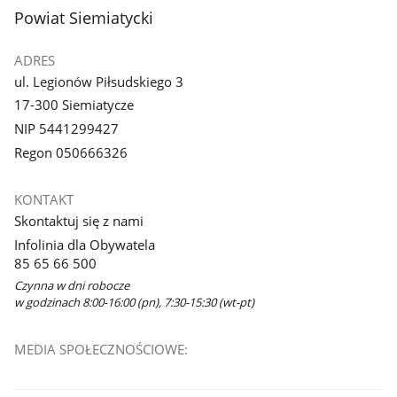
z
stopka
Powiat Siemiatycki
galerii.
ADRES
ul. Legionów Piłsudskiego 3
17-300 Siemiatycze
NIP 5441299427
Regon 050666326
KONTAKT
Skontaktuj się z nami
Infolinia dla Obywatela
85 65 66 500
Czynna w dni robocze
w godzinach 8:00-16:00 (pn), 7:30-15:30 (wt-pt)
MEDIA SPOŁECZNOŚCIOWE: