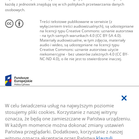
każdą z jednostek znajdują się w ich politykach przetwarzania danych
osobowych.
Treści tekstowe publikowane w serwisie (z
wyłączeniem treści audiowizualnych), są udostępniane
na licencji typu Creative Commons: uznanie autorstwa
- na tych samych warunkach 4.0 (CC BY-SA 4.0).
Materiały audiowizualne, w tym zdjęcia, materiały
audio i wideo, są udostępniane na licencji typu
Creative Commons: uznanie autorstwa użycie
niekomercyjne - bez utworów zależnych 4.0 (CC BY-
NC-ND 4.0), o ile nie jest to stwierdzone inaczej.
W celu świadczenia usług na najwyższym poziomie
stosujemy pliki cookies. Korzystanie z naszej witryny
oznacza, że będą one zamieszczane w Państwa urządzeniu.
W każdym momencie można dokonać zmiany ustawień
Państwa przeglądarki. Dodatkowo, korzystanie z naszej
witryny oznacza akceptację przez Państwa
klauzuli