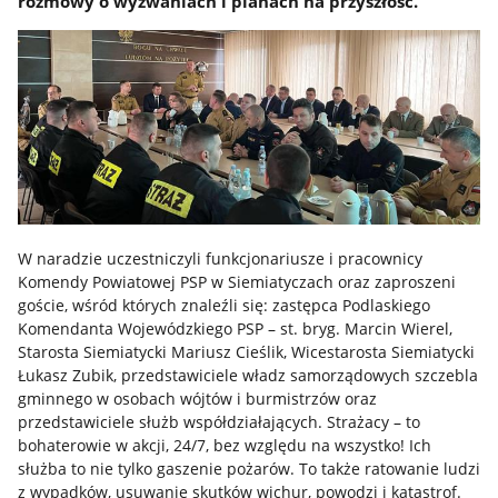
rozmowy o wyzwaniach i planach na przyszłość.
W naradzie uczestniczyli funkcjonariusze i pracownicy
Komendy Powiatowej PSP w Siemiatyczach oraz zaproszeni
goście, wśród których znaleźli się: zastępca Podlaskiego
Komendanta Wojewódzkiego PSP – st. bryg. Marcin Wierel,
Starosta Siemiatycki Mariusz Cieślik, Wicestarosta Siemiatycki
Łukasz Zubik, przedstawiciele władz samorządowych szczebla
gminnego w osobach wójtów i burmistrzów oraz
przedstawiciele służb współdziałających. Strażacy – to
bohaterowie w akcji, 24/7, bez względu na wszystko! Ich
służba to nie tylko gaszenie pożarów. To także ratowanie ludzi
z wypadków, usuwanie skutków wichur, powodzi i katastrof.