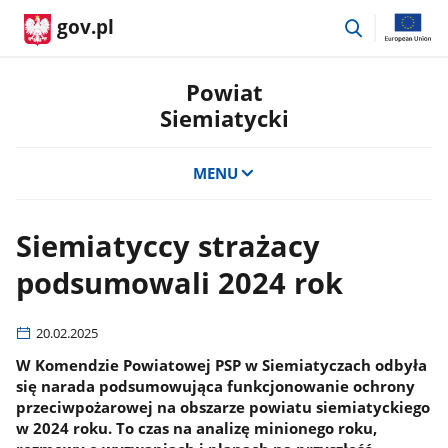
przejdź
gov.pl
do
wyszukiwar
Powiat
Siemiatycki
MENU
Siemiatyccy strażacy
podsumowali 2024 rok
20.02.2025
W Komendzie Powiatowej PSP w Siemiatyczach odbyła
się narada podsumowująca funkcjonowanie ochrony
przeciwpożarowej na obszarze powiatu siemiatyckiego
w 2024 roku. To czas na analizę minionego roku,