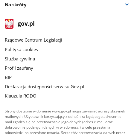
Na skróty
stopka
Strona
gov.pl
gov.pl
główna
Rządowe Centrum Legislacji
Polityka cookies
Służba cywilna
Profil zaufany
BIP
Deklaracja dostępności serwisu Gov.pl
Klauzula RODO
Strony dostępne w domenie www.gov.pl mogą zawierać adresy skrzynek
mailowych. Użytkownik korzystający z odnośnika będącego adresem e-
mail zgadza się na przetwarzanie jego danych (adres e-mail oraz
dobrowolnie podanych danych w wiadomości) w celu przesłania
odpowiedzi na przesłane pytania. Szczegóły przetwarzania danych przez