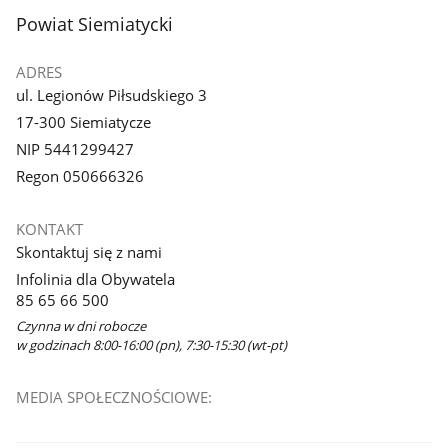
stopka
Powiat Siemiatycki
ADRES
ul. Legionów Piłsudskiego 3
17-300 Siemiatycze
NIP 5441299427
Regon 050666326
KONTAKT
Skontaktuj się z nami
Infolinia dla Obywatela
85 65 66 500
Czynna w dni robocze
w godzinach 8:00-16:00 (pn), 7:30-15:30 (wt-pt)
MEDIA SPOŁECZNOŚCIOWE: