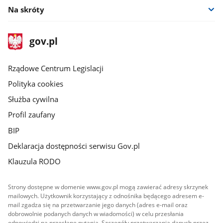
Na skróty
stopka
Strona
gov.pl
gov.pl
główna
Rządowe Centrum Legislacji
Polityka cookies
Służba cywilna
Profil zaufany
BIP
Deklaracja dostępności serwisu Gov.pl
Klauzula RODO
Strony dostępne w domenie www.gov.pl mogą zawierać adresy skrzynek
mailowych. Użytkownik korzystający z odnośnika będącego adresem e-
mail zgadza się na przetwarzanie jego danych (adres e-mail oraz
dobrowolnie podanych danych w wiadomości) w celu przesłania
odpowiedzi na przesłane pytania. Szczegóły przetwarzania danych przez