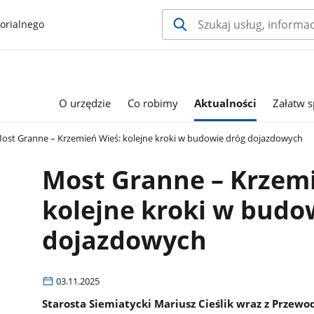
orialnego
O urzędzie
Co robimy
Aktualności
Załatw 
ost Granne – Krzemień Wieś: kolejne kroki w budowie dróg dojazdowych
Most Granne – Krzemi
kolejne kroki w budo
dojazdowych
03.11.2025
Starosta Siemiatycki Mariusz Cieślik wraz z Prze