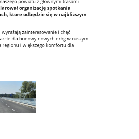
e naszego powiatu z głównymi trasami
arował organizację spotkania
h, które odbędzie się w najbliższym
u wyrażają zainteresowanie i chęć
poparcie dla budowy nowych dróg w naszym
a regionu i większego komfortu dla
e