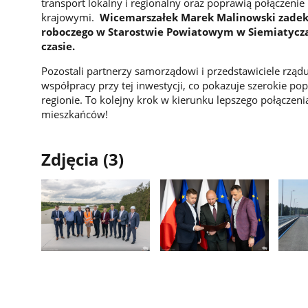
transport lokalny i regionalny oraz poprawią połączeni
krajowymi.
Wicemarszałek Marek Malinowski zadekl
roboczego w Starostwie Powiatowym w Siemiatyczac
czasie.
Pozostali partnerzy samorządowi i przedstawiciele rząd
współpracy przy tej inwestycji, co pokazuje szerokie 
regionie. To kolejny krok w kierunku lepszego połączeni
mieszkańców!
Zdjęcia (3)
Pokaż
Pokaż
Pokaż
zdjęcie
zdjęcie
zdjęci
1
2
3
z
z
z