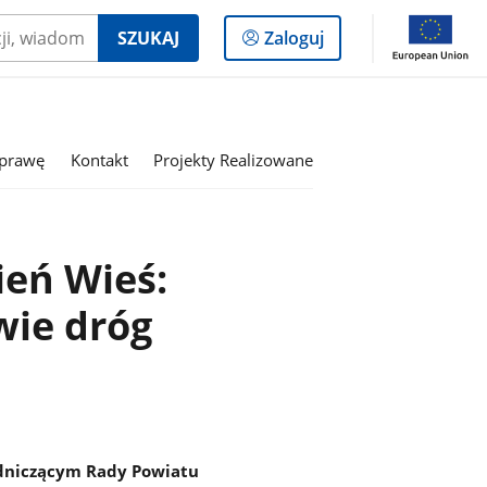
Logowanie
SZUKAJ
Zaloguj
do
panelu
sprawę
Kontakt
Projekty Realizowane
eń Wieś:
wie dróg
wodniczącym Rady Powiatu