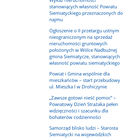
Wykaz nieruchomości
stanowiących własność Powiatu
Siemiatyckiego przeznaczonych do
najmu
Ogłoszenie o II przetargu ustnym
nieograniczonym na sprzedaż
nieruchomości gruntowych
położonych w Wólce Nadbużnej
gmina Siemiatycze, stanowiących
własność powiatu siemiatyckiego
Powiat i Gmina wspólnie dla
mieszkańców – start przebudowy
ul. Mieszka I w Drohiczynie
„Zawsze gotowi nieść pomoc” –
Powiatowy Dzień Strażaka pełen
wdzięczności i szacunku dla
bohaterów codzienności
Samorząd blisko ludzi – Starosta
Siemiatycki na wojewódzkich