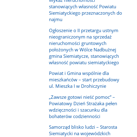
Wykaz nieruchomości
stanowiących własność Powiatu
Siemiatyckiego przeznaczonych do
najmu
Ogłoszenie o II przetargu ustnym
nieograniczonym na sprzedaż
nieruchomości gruntowych
położonych w Wólce Nadbużnej
gmina Siemiatycze, stanowiących
własność powiatu siemiatyckiego
Powiat i Gmina wspólnie dla
mieszkańców – start przebudowy
ul. Mieszka I w Drohiczynie
„Zawsze gotowi nieść pomoc” –
Powiatowy Dzień Strażaka pełen
wdzięczności i szacunku dla
bohaterów codzienności
Samorząd blisko ludzi – Starosta
Siemiatycki na wojewódzkich