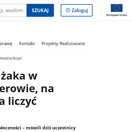
Logowanie
SZUKAJ
Zaloguj
do
panelu
sprawę
Kontakt
Projekty Realizowane
można liczyć
ażaka w
erowie, na
 liczyć
łeczności – mówili dziś uczestnicy