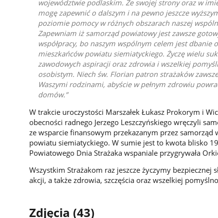
województwie podlaskim. Ze swojej strony oraz w imi
mogę zapewnić o dalszym i na pewno jeszcze wyższym
poziomie pomocy w różnych obszarach naszej wspólnej
Zapewniam iż samorząd powiatowy jest zawsze gotowy
współpracy, bo naszym wspólnym celem jest dbanie 
mieszkańców powiatu siemiatyckiego. Życzę wielu suk
zawodowych aspiracji oraz zdrowia i wszelkiej pomyśl
osobistym. Niech św. Florian patron strażaków zawsz
Waszymi rodzinami, abyście w pełnym zdrowiu powraca
domów.
W trakcie uroczystości Marszałek Łukasz Prokorym i W
obecności radnego Jerzego Leszczyńskiego wręczyli sa
ze wsparcie finansowym przekazanym przez samorząd w
powiatu siemiatyckiego. W sumie jest to kwota blisko 190
Powiatowego Dnia Strażaka wspaniale przygrywała Orkie
Wszystkim Strażakom raz jeszcze życzymy bezpiecznej s
akcji, a także zdrowia, szczęścia oraz wszelkiej pomyśln
Zdjęcia (43)