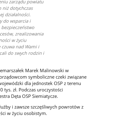
eniu zarządu powiatu
 niż dotychczas
 działalności.
 do wsparcia i
o bezpieczeństwo
cesów, zrealizowania
ności w życiu
e czuwa nad Wami i
li do swych rodzin i
icemarszałek Marek Malinowski w
morządowcom symboliczne czeki związane
ojewódzki dla jednostek OSP z terenu
 tys. zł. Podczas uroczystości
stra Dęta OSP Siemiatycze.
łużby i zawsze szczęśliwych powrotów z
ości w życiu osobistym.