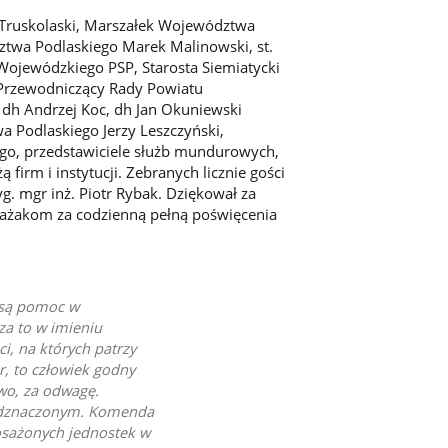
f Truskolaski, Marszałek Województwa
twa Podlaskiego Marek Malinowski, st.
Wojewódzkiego PSP, Starosta Siemiatycki
, Przewodniczący Rady Powiatu
 dh Andrzej Koc, dh Jan Okuniewski
 Podlaskiego Jerzy Leszczyński,
ego, przedstawiciele służb mundurowych,
firm i instytucji. Zebranych licznie gości
. mgr inż. Piotr Rybak. Dziękował za
ażakom za codzienną pełną poświęcenia
iosą pomoc w
za to w imieniu
i, na których patrzy
r, to człowiek godny
two, za odwagę.
odznaczonym. Komenda
osażonych jednostek w