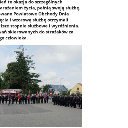
eń to okazja do szczególnych
arażeniem życia, pełnią swoją służbę.
zowano Powiatowe Obchody Dnia
ięcia i wzorową służbę otrzymali
ższe stopnie służbowe i wyróżnienia.
owań skierowanych do strażaków za
go człowieka.