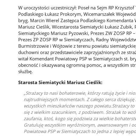
W uroczystości uczestniczył: Poseł na Sejm RP Krzyszto
Podlaskiego Łukasz Prokorym, Wicemarszałek Wojewódz
bryg. Marcin Wierel Zastępca Podlaskiego Komendanta 
Mariusz Cieślik, Wicestarosta Siemiatycki Łukasz Zubik
Siemiatyckiego Mariusz Pyzowski, Prezes ZW ZOSP RP –
Prezes ZP ZOSP RP w Siemiatyczach, Radny Województwa
Burmistrzowie i Wójtowie z terenu powiatu siemiatycki
duchowni oraz przedstawiciele zaprzyjaźnionych ze strażą 
witał Komendant Powiatowy PSP w Siemiatyczach st. bryg
obecność i okazywaną ogromną pomoc, a wszystkim str
służbę.
Starosta Siemiatycki Mariusz Cieślik:
Strażacy to nasi bohaterowie, którzy ratują życie i n
najtrudniejszych momentach. Z całego serca dziękuję 
wszystkich mieszkańców naszego powiatu.Strażacy to c
się z wielkim szacunkiem, z podziwem. Strażak to wzó
zaufania, ktoś, kogo się podziwia za wielkie bohaters
Gratuluję wszystkim wyróżnionym, awansowanym i 
Powiatowa PSP w Siemiatyczach to jedna z lepiej wyp