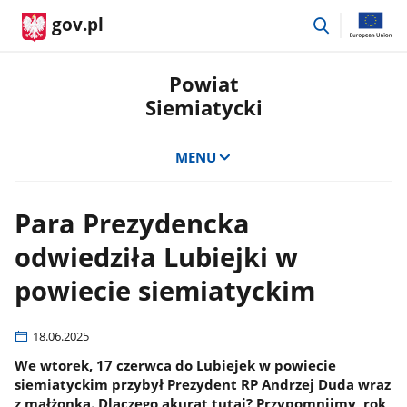
przejdź
gov.pl
do
wyszukiwar
Powiat
Siemiatycki
MENU
Para Prezydencka
odwiedziła Lubiejki w
powiecie siemiatyckim
18.06.2025
We wtorek, 17 czerwca do Lubiejek w powiecie
siemiatyckim przybył Prezydent RP Andrzej Duda wraz
z małżonką. Dlaczego akurat tutaj? Przypomnijmy, rok