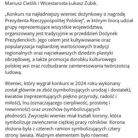
Mariusz Cieślik i Wicestarosta Łukasz Zubik.
„Konkurs na najładniejszy wieniec dożynkowy o nagrodę
Prezydenta Rzeczypospolitej Polskiej”, w którym biorą udział
grupy reprezentujące wszystkie województwa,
organizowany jest tradycyjnie w przeddzień Dożynek
Prezydenckich. Jego celem jest kultywowanie oraz
popularyzacja najbardziej wartościowych tradycji
regionalnych oraz najciekawszych dziedzin plastyki
obrzędowej, a także promocja dorobku kulturowego
polskiej wsi oraz rozbudzanie zainteresowania twórczością
ludową.
Wieniec, który wygrał konkurs w 2024 roku wykonany
został głównie ze zbóż (symbolizujących urodzaj i dostatek),
kwiatów (reprezentujących piękno przyrody, radość i
miłość), lnu (oznaczającego cierpliwość, prostotę i
niewinność) oraz orzechów (symbolizujących
płodność). Zwycięski wieniec miał kształt korony, która
symbolizuje zwieńczenie ciężkiej pracy rolników. Korona
złożona była z czterech ramion symbolizujących cztery
strony świata. Ważnym elementem było również