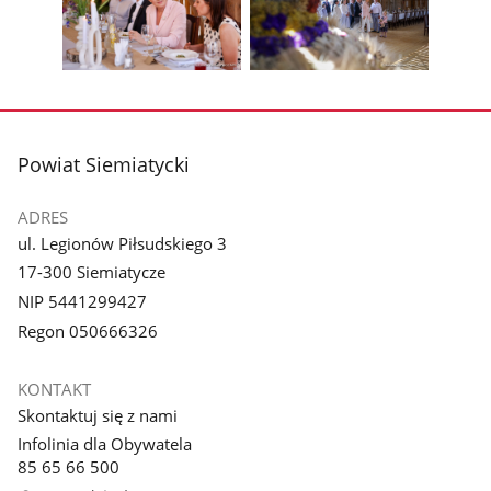
poprzednie
nest
z
z
zdjęcia
zdjęc
galerii.
galerii.
Pokaż
Pokaż
zdjęcie
zdjęcie
3
4
z
z
stopka
Powiat Siemiatycki
galerii.
galerii.
ADRES
ul. Legionów Piłsudskiego 3
17-300 Siemiatycze
NIP 5441299427
Regon 050666326
KONTAKT
Skontaktuj się z nami
Infolinia dla Obywatela
85 65 66 500