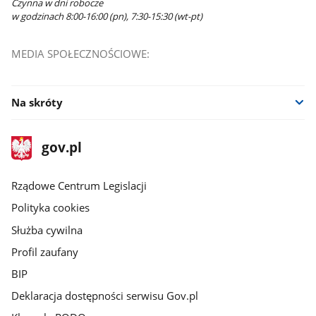
Czynna w dni robocze
w godzinach 8:00-16:00 (pn), 7:30-15:30 (wt-pt)
MEDIA SPOŁECZNOŚCIOWE:
Na skróty
stopka
Strona
gov.pl
gov.pl
główna
Rządowe Centrum Legislacji
Polityka cookies
Służba cywilna
Profil zaufany
BIP
Deklaracja dostępności serwisu Gov.pl