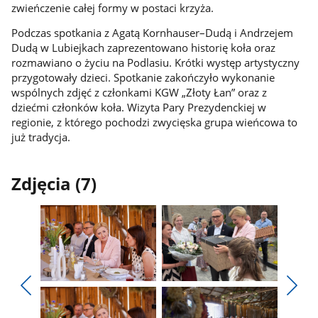
zwieńczenie całej formy w postaci krzyża.
Podczas spotkania z Agatą Kornhauser–Dudą i Andrzejem
Dudą w Lubiejkach zaprezentowano historię koła oraz
rozmawiano o życiu na Podlasiu. Krótki występ artystyczny
przygotowały dzieci. Spotkanie zakończyło wykonanie
wspólnych zdjęć z członkami KGW „Złoty Łan” oraz z
dziećmi członków koła. Wizyta Pary Prezydenckiej w
regionie, z którego pochodzi zwycięska grupa wieńcowa to
już tradycja.
Zdjęcia (7)
Pokaż
Pokaż
zdjęcie
zdjęcie
Pokaż
Poka
1
2