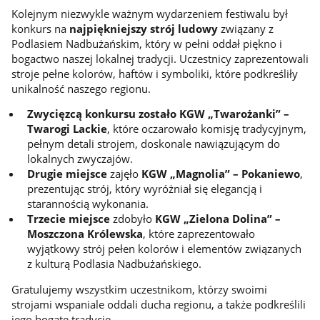
Kolejnym niezwykle ważnym wydarzeniem festiwalu był
konkurs na
najpiękniejszy strój ludowy
związany z
Podlasiem Nadbużańskim, który w pełni oddał piękno i
bogactwo naszej lokalnej tradycji. Uczestnicy zaprezentowali
stroje pełne kolorów, haftów i symboliki, które podkreśliły
unikalność naszego regionu.
Zwycięzcą konkursu zostało KGW „Twarożanki” –
Twarogi Lackie
, które oczarowało komisję tradycyjnym,
pełnym detali strojem, doskonale nawiązującym do
lokalnych zwyczajów.
Drugie miejsce
zajęło
KGW „Magnolia” – Pokaniewo
,
prezentując strój, który wyróżniał się elegancją i
starannością wykonania.
Trzecie miejsce
zdobyło
KGW „Zielona Dolina” –
Moszczona Królewska
, które zaprezentowało
wyjątkowy strój pełen kolorów i elementów związanych
z kulturą Podlasia Nadbużańskiego.
Gratulujemy wszystkim uczestnikom, którzy swoimi
strojami wspaniale oddali ducha regionu, a także podkreślili
jego bogate tradycje.