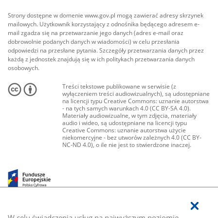
Strony dostępne w domenie www.gov.pl mogą zawierać adresy skrzynek
mailowych. Użytkownik korzystający z odnośnika będącego adresem e-
mail zgadza się na przetwarzanie jego danych (adres e-mail oraz
dobrowolnie podanych danych w wiadomości) w celu przesłania
odpowiedzi na przesłane pytania. Szczegóły przetwarzania danych przez
każdą z jednostek znajdują się w ich politykach przetwarzania danych
osobowych.
Treści tekstowe publikowane w serwisie (z
wyłączeniem treści audiowizualnych), są udostępniane
na licencji typu Creative Commons: uznanie autorstwa
- na tych samych warunkach 4.0 (CC BY-SA 4.0).
Materiały audiowizualne, w tym zdjęcia, materiały
audio i wideo, są udostępniane na licencji typu
Creative Commons: uznanie autorstwa użycie
niekomercyjne - bez utworów zależnych 4.0 (CC BY-
NC-ND 4.0), o ile nie jest to stwierdzone inaczej.
W celu świadczenia usług na najwyższym poziomie