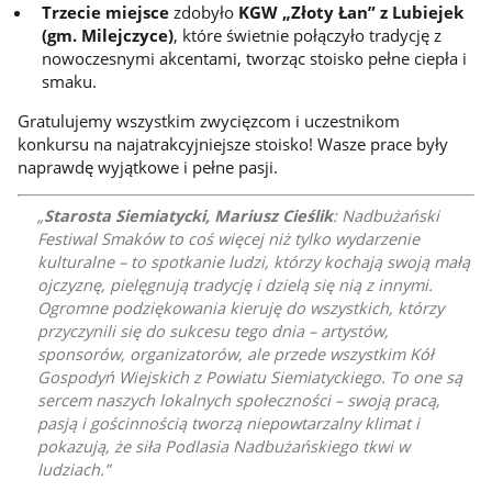
Trzecie miejsce
zdobyło
KGW „Złoty Łan” z Lubiejek
(gm. Milejczyce)
, które świetnie połączyło tradycję z
nowoczesnymi akcentami, tworząc stoisko pełne ciepła i
smaku.
Gratulujemy wszystkim zwycięzcom i uczestnikom
konkursu na najatrakcyjniejsze stoisko! Wasze prace były
naprawdę wyjątkowe i pełne pasji.
Starosta Siemiatycki, Mariusz Cieślik
: Nadbużański
Festiwal Smaków to coś więcej niż tylko wydarzenie
kulturalne – to spotkanie ludzi, którzy kochają swoją małą
ojczyznę, pielęgnują tradycję i dzielą się nią z innymi.
Ogromne podziękowania kieruję do wszystkich, którzy
przyczynili się do sukcesu tego dnia – artystów,
sponsorów, organizatorów, ale przede wszystkim Kół
Gospodyń Wiejskich z Powiatu Siemiatyckiego. To one są
sercem naszych lokalnych społeczności – swoją pracą,
pasją i gościnnością tworzą niepowtarzalny klimat i
pokazują, że siła Podlasia Nadbużańskiego tkwi w
ludziach.