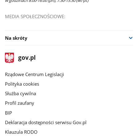
w godzinach 8:00-16:00 (pn), 7:30-15:30 (wt-pt)
MEDIA SPOŁECZNOŚCIOWE:
Na skróty
stopka
Strona
gov.pl
gov.pl
główna
Rządowe Centrum Legislacji
Polityka cookies
Służba cywilna
Profil zaufany
BIP
Deklaracja dostępności serwisu Gov.pl
Klauzula RODO