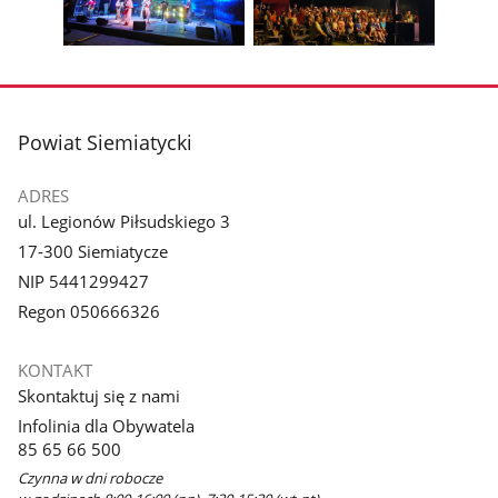
galerii.
galerii.
Pokaż
Pokaż
zdjęcie
zdjęcie
3
4
z
z
stopka
Powiat Siemiatycki
galerii.
galerii.
ADRES
ul. Legionów Piłsudskiego 3
17-300 Siemiatycze
NIP 5441299427
Regon 050666326
KONTAKT
Skontaktuj się z nami
Infolinia dla Obywatela
85 65 66 500
Czynna w dni robocze