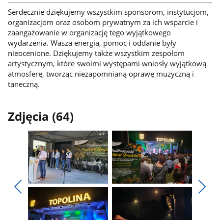
Serdecznie dziękujemy wszystkim sponsorom, instytucjom,
organizacjom oraz osobom prywatnym za ich wsparcie i
zaangażowanie w organizację tego wyjątkowego
wydarzenia. Wasza energia, pomoc i oddanie były
nieocenione. Dziękujemy także wszystkim zespołom
artystycznym, które swoimi występami wniosły wyjątkową
atmosferę, tworząc niezapomnianą oprawę muzyczną i
taneczną.
Zdjęcia (64)
Pokaż
Pokaż
zdjęcie
zdjęcie
Pokaż
Poka
1
2
poprzednie
nest
z
z
zdjęcia
zdjęc