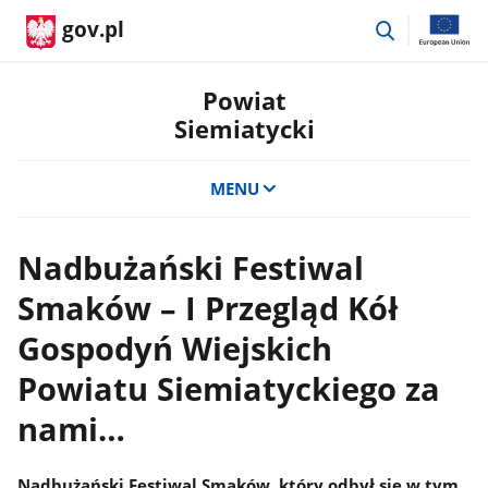
przejdź
gov.pl
do
wyszukiwar
Powiat
Siemiatycki
MENU
Nadbużański Festiwal
Smaków – I Przegląd Kół
Gospodyń Wiejskich
Powiatu Siemiatyckiego za
nami…
Nadbużański Festiwal Smaków, który odbył się w tym