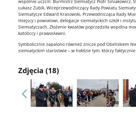
wspólnie uczcili: Burmistrz Siemiatycz Piotr Siniakowicz, S
Łukasz Zubik, Wiceprzewodniczący Rady Powiatu Siemiaty
Siemiatycze Edward Krasowski, Przewodnicząca Rady Mias
miejscy i powiatowi, delegacje siemiatyckich szkół i insty
Siemiatyczach. Złożenie kwiatów poprzedziła wspólna mod
katoliccy i prawosławni.
Symbolicznie zapalono również znicze pod Obeliskiem Nie
siemiatyckim starostwie – w hołdzie tym, którzy faktycznie „
Zdjęcia (18)
Pokaż
poprzednie
Pokaż
Pokaż
Pokaż
zdjęcia
zdjęcie
zdjęcie
zdjęci
1
2
3
z
z
z
galerii.
galerii.
galerii