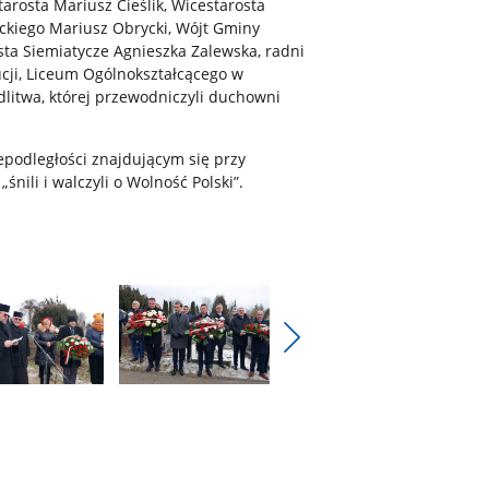
tarosta Mariusz Cieślik, Wicestarosta
ckiego Mariusz Obrycki, Wójt Gminy
ta Siemiatycze Agnieszka Zalewska, radni
tucji, Liceum Ogólnokształcącego w
litwa, której przewodniczyli duchowni
podległości znajdującym się przy
śnili i walczyli o Wolność Polski”.
Pokaż
nestępne
Pokaż
zdjęcia
e
zdjęcie
4
z
.
galerii.