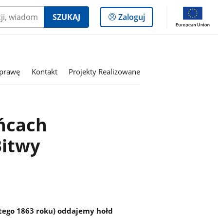
Logowanie
SZUKAJ
Zaloguj
do
panelu
sprawę
Kontakt
Projekty Realizowane
ńcach
Bitwy
utego 1863 roku) oddajemy hołd