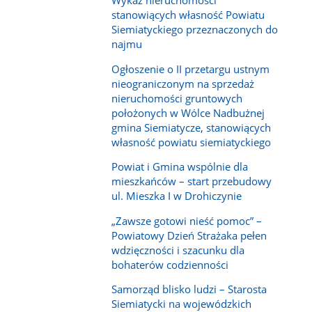
Wykaz nieruchomości
stanowiących własność Powiatu
Siemiatyckiego przeznaczonych do
najmu
Ogłoszenie o II przetargu ustnym
nieograniczonym na sprzedaż
nieruchomości gruntowych
położonych w Wólce Nadbużnej
gmina Siemiatycze, stanowiących
własność powiatu siemiatyckiego
Powiat i Gmina wspólnie dla
mieszkańców – start przebudowy
ul. Mieszka I w Drohiczynie
„Zawsze gotowi nieść pomoc” –
Powiatowy Dzień Strażaka pełen
wdzięczności i szacunku dla
bohaterów codzienności
Samorząd blisko ludzi – Starosta
Siemiatycki na wojewódzkich