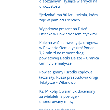
diecezjalnym. Tysiące wiernych na
uroczystości
"Jedynka" ma 80 lat – szkoła, która
żyje w pamięci i sercach
Wyjątkowy prezent na Dzień
Dziecka w Powiecie Siemiatyckim!
Kolejna ważna inwestycja drogowa
w Powiecie Siemiatyckim! Ponad
7,2 mln zł na remont drogi
powiatowej Baciki Dalsze – Granica
Gminy Siemiatycze
Powiat, gminy i środki rządowe
łączą siły. Rusza przebudowa drogi
Telatycze – Wilanowo
Ks. Mikołaj Owsianiuk doceniony
za wieloletnią posługę –
uhonorowany mitrą