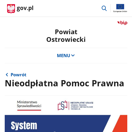
przejdź
gov.pl
do
wyszukiwar
Przejdź
do
Powiat
serwis
Ostrowiecki
Biulety
Informa
Publicz
MENU
Powiat
Ostrow
Powrót
Nieodpłatna Pomoc Prawna