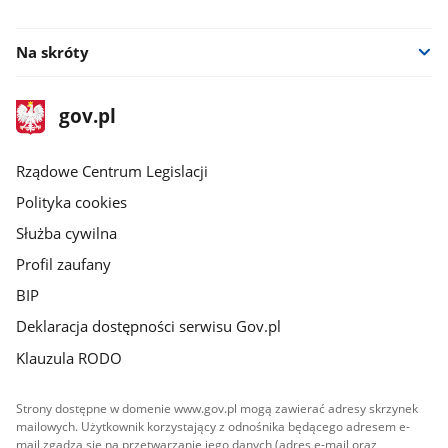
facebook
Na skróty
stopka
Strona
gov.pl
gov.pl
główna
Rządowe Centrum Legislacji
Polityka cookies
Służba cywilna
Profil zaufany
BIP
Deklaracja dostępności serwisu Gov.pl
Klauzula RODO
Strony dostępne w domenie www.gov.pl mogą zawierać adresy skrzynek
mailowych. Użytkownik korzystający z odnośnika będącego adresem e-
mail zgadza się na przetwarzanie jego danych (adres e-mail oraz