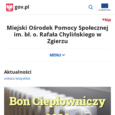
przejdź
gov.pl
do
wyszukiwar
Przejdź
do
Miejski Ośrodek Pomocy Społecznej
serwis
im. bł. o. Rafała Chylińskiego w
Biulety
Zgierzu
Informa
Publicz
Miejski
MENU
Ośrode
Pomoc
Społecz
Aktualności
im.
zobacz wszystkie
bł.
o.
Rafała
Chylińs
w
Zgierzu