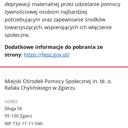
deprywacji materialnej przez udzielanie pomocy
żywnościowej osobom najbardziej
potrzebującym oraz zapewnianie środków
towarzyszących, wspierających ich włączenie
społeczne.
Dodatkowe informacje do pobrania ze
strony
:
https://fepz.gov.pl/
stopka
Miejski Ośrodek Pomocy Społecznej in. bł. o.
Rafała Chylińskiego w Zgierzu
ADRES
Długa 56
95-100 Zgierz
NIP 732-11-11-540