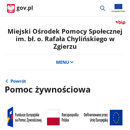
przejdź
gov.pl
do
wyszukiwar
Przejdź
do
Miejski Ośrodek Pomocy Społecznej
serwis
im. bł. o. Rafała Chylińskiego w
Biulety
Zgierzu
Informa
Publicz
Miejski
MENU
Ośrode
Pomoc
Społecz
Powrót
im.
Pomoc żywnościowa
bł.
o.
Rafała
Chylińs
w
Zgierzu