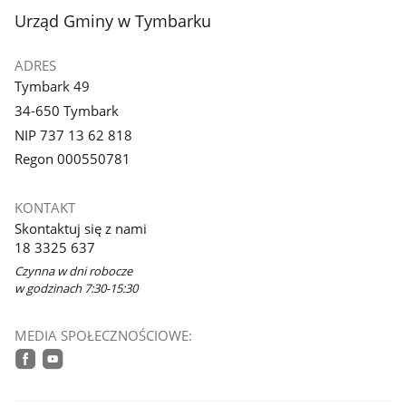
stopka
Urząd Gminy w Tymbarku
ADRES
Tymbark 49
34-650 Tymbark
NIP 737 13 62 818
Regon 000550781
KONTAKT
Skontaktuj się z nami
18 3325 637
Czynna w dni robocze
w godzinach 7:30-15:30
MEDIA SPOŁECZNOŚCIOWE:
facebook
youtube