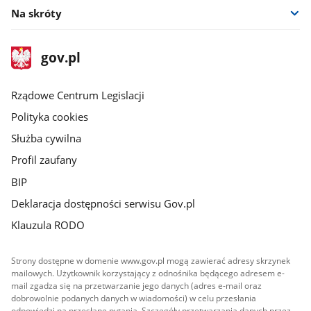
Na skróty
stopka
Strona
gov.pl
gov.pl
główna
Rządowe Centrum Legislacji
Polityka cookies
Służba cywilna
Profil zaufany
BIP
Deklaracja dostępności serwisu Gov.pl
Klauzula RODO
Strony dostępne w domenie www.gov.pl mogą zawierać adresy skrzynek
mailowych. Użytkownik korzystający z odnośnika będącego adresem e-
mail zgadza się na przetwarzanie jego danych (adres e-mail oraz
dobrowolnie podanych danych w wiadomości) w celu przesłania
odpowiedzi na przesłane pytania. Szczegóły przetwarzania danych przez