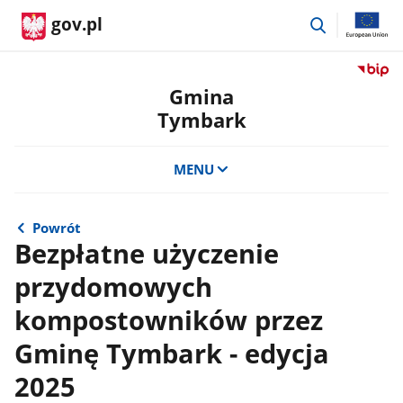
przejdź
gov.pl
do
wyszukiwar
Przejdź
do
Gmina
serwis
Tymbark
Biulety
Informa
Publicz
MENU
Gmina
Tymba
Powrót
Bezpłatne użyczenie
przydomowych
kompostowników przez
Gminę Tymbark - edycja
2025