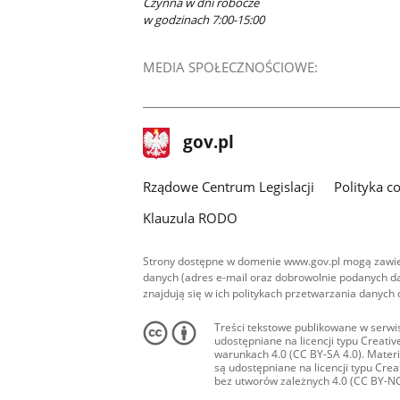
Czynna w dni robocze
w godzinach 7:00-15:00
MEDIA SPOŁECZNOŚCIOWE:
stopka
Strona
gov.pl
gov.pl
główna
Rządowe Centrum Legislacji
Polityka c
Klauzula RODO
Strony dostępne w domenie www.gov.pl mogą zawier
danych (adres e-mail oraz dobrowolnie podanych da
znajdują się w ich politykach przetwarzania danych
Treści tekstowe publikowane w serwis
udostępniane na licencji typu Creat
warunkach 4.0 (CC BY-SA 4.0). Materia
są udostępniane na licencji typu Cr
bez utworów zależnych 4.0 (CC BY-NC-N