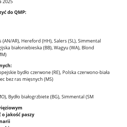
a 2025
zyć do QMP:
 (AN/AR), Hereford (HH), Salers (SL), Simmental
gijska białoniebieska (BB), Wagyu (WA), Blond
MM)
nych:
ropejskie bydło czerwone (RE), Polska czerwono-biała
niec bez ras mięsnych (MS)
O), Bydło białogrzbiete (BG), Simmental (SM
więziowym
 o jakość paszy
narii