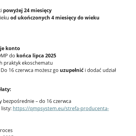
ki
powyżej 24 miesięcy
wieku
od ukończonych 4 miesięcy do wieku
je konto
 QMP do
końca lipca 2025
h praktyk ekoschematu
o! Do 16 czerwca możesz go
uzupełnić
i dodać udział
łaty:
y bezpośrednie – do 16 czerwca
 listy:
https://qmpsystem.eu/strefa-producenta-
proces