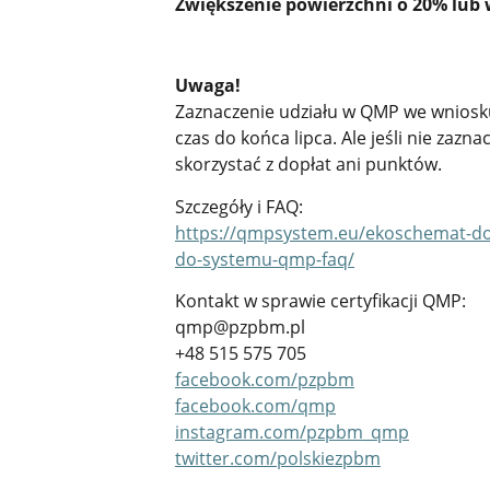
Zwiększenie powierzchni o 20% lub
Uwaga!
Zaznaczenie udziału w QMP we wnios
czas do końca lipca. Ale jeśli nie zazn
skorzystać z dopłat ani punktów.
Szczegóły i FAQ:
https://qmpsystem.eu/ekoschemat-dobr
do-systemu-qmp-faq/
Kontakt w sprawie certyfikacji QMP:
qmp@pzpbm.pl
+48 515 575 705
facebook.com/pzpbm
facebook.com/qmp
instagram.com/pzpbm_qmp
twitter.com/polskiezpbm