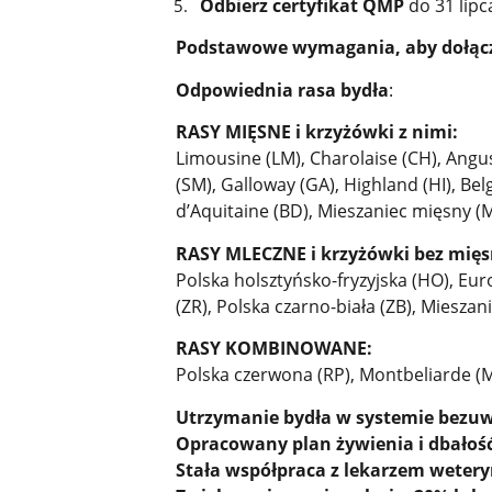
Odbierz certyfikat QMP
do 31 lipc
Podstawowe wymagania, aby dołąc
Odpowiednia rasa bydła
:
RASY MIĘSNE i krzyżówki z nimi:
Limousine (LM), Charolaise (CH), Angus
(SM), Galloway (GA), Highland (HI), Bel
d’Aquitaine (BD), Mieszaniec mięsny (
RASY MLECZNE i krzyżówki bez mięs
Polska holsztyńsko-fryzyjska (HO), Eu
(ZR), Polska czarno-biała (ZB), Miesza
RASY KOMBINOWANE:
Polska czerwona (RP), Montbeliarde (M
Utrzymanie bydła w systemie bezu
Opracowany plan żywienia i dbałość
Stała współpraca z lekarzem wetery