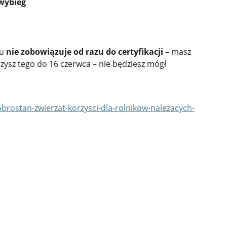
 wybieg
ku
nie zobowiązuje od razu do certyfikacji
– masz
aczysz tego do 16 czerwca – nie będziesz mógł
ostan-zwierzat-korzysci-dla-rolnikow-nalezacych-