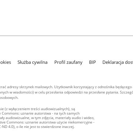
ookies
Służba cywilna
Profil zaufany
BIP
Deklaracja dos
ać adresy skrzynek mailowych. Użytkownik korzystający z odnośnika będącego 
nych w wiadomości) w celu przesłania odpowiedzi na przesłane pytania. Szczegó
 osobowych.
ie (z wyłączeniem treści audiowizualnych), są
ive Commons: uznanie autorstwa - na tych samych
ły audiowizualne, w tym zdjęcia, materiały audio i wideo,
eative Commons: uznanie autorstwa użycie niekomercyjne -
D 4.0), o ile nie jest to stwierdzone inaczej.