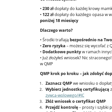
•
230 zł
dopłaty do każdej krowy mam
•
122 zł
dopłaty do każdego opasa w 
poniżej 18 miesięcy
Dlaczego warto?
• Środki trafiają
bezpośrednio na Two
•
Zero ryzyka
– możesz się wycofać z
•
Dodatkowe punkty
w ramach innyc
• Już złożyłeś wniosek? Nic straconeg
w QMP
QMP krok po kroku – jak zdobyć dop
Zaznacz QMP
we wniosku o dopłat
Wybierz jednostkę certyfikującą
z
zywca-wolowego/#JC
Złóż wniosek o certyfikat QMP
Przejdź kontrolę
– prosty i szybki 