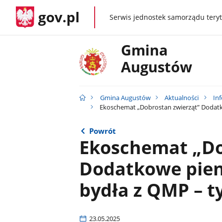
gov.pl
Serwis jednostek samorządu teryt
gov.pl
Gmina
Augustów
Gmina Augustów
Aktualności
In
Ekoschemat „Dobrostan zwierząt” Dodatk
Powrót
Ekoschemat „Do
Dodatkowe pien
bydła z QMP – t
23.05.2025