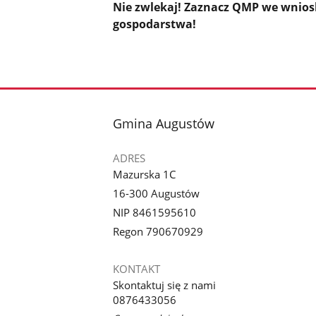
Nie zwlekaj! Zaznacz QMP we wniosku
gospodarstwa!
stopka
Gmina Augustów
ADRES
Mazurska 1C
16-300 Augustów
NIP 8461595610
Regon 790670929
KONTAKT
Skontaktuj się z nami
0876433056