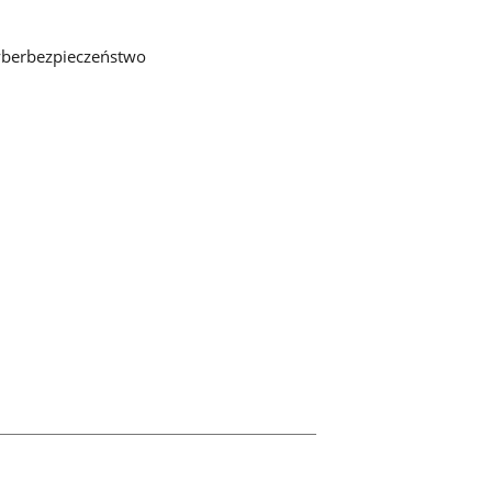
.
galerii.
berbezpieczeństwo