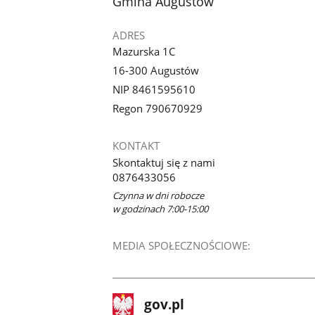
stopka
Gmina Augustów
ADRES
Mazurska 1C
16-300 Augustów
NIP 8461595610
Regon 790670929
KONTAKT
Skontaktuj się z nami
0876433056
Czynna w dni robocze
w godzinach 7:00-15:00
MEDIA SPOŁECZNOŚCIOWE:
stopka
Strona
gov.pl
gov.pl