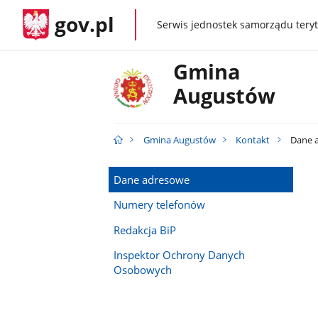
gov.pl
Serwis jednostek samorządu teryt
gov.pl
Gmina
Augustów
Gmina Augustów
Kontakt
Dane 
Dane adresowe
Numery telefonów
Redakcja BiP
Inspektor Ochrony Danych
Osobowych