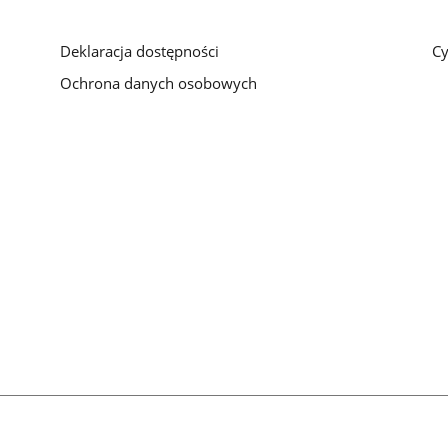
galerii.
galerii.
galerii
Deklaracja dostępności
Cy
Ochrona danych osobowych