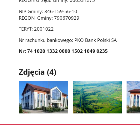
NIP Gminy: 846-159-56-10
REGON Gminy: 790670929
TERYT: 2001022
Nr rachunku bankowego: PKO Bank Polski SA
Nr: 74 1020 1332 0000 1502 1049 0235
Zdjęcia (4)
Pokaż
Pokaż
Pokaż
zdjęcie
zdjęcie
zdjęci
1
2
3
z
z
z