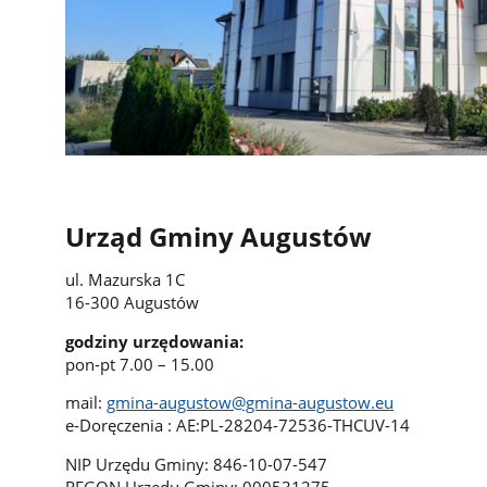
Urząd Gminy Augustów
ul. Mazurska 1C
16-300 Augustów
godziny urzędowania:
pon-pt 7.00 – 15.00
mail:
gmina-augustow@gmina-augustow.eu
e-Doręczenia : AE:PL-28204-72536-THCUV-14
NIP Urzędu Gminy: 846-10-07-547
REGON Urzędu Gminy: 000531275