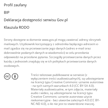
Profil zaufany
BIP
Deklaracja dostępności serwisu Gov.pl
Klauzula RODO
Strony dostępne w domenie www.gov.pl mogą zawierać adresy skrzynek
mailowych. Użytkownik korzystający z odnośnika będącego adresem e-
mail zgadza się na przetwarzanie jego danych (adres e-mail oraz
dobrowolnie podanych danych w wiadomości) w celu przesłania
odpowiedzi na przesłane pytania. Szczegóły przetwarzania danych przez
każdą z jednostek znajdują się w ich politykach przetwarzania danych
osobowych.
Treści tekstowe publikowane w serwisie (z
wyłączeniem treści audiowizualnych), są udostępniane
na licencji typu Creative Commons: uznanie autorstwa
- na tych samych warunkach 4.0 (CC BY-SA 4.0).
Materiały audiowizualne, w tym zdjęcia, materiały
audio i wideo, są udostępniane na licencji typu
Creative Commons: uznanie autorstwa użycie
niekomercyjne - bez utworów zależnych 4.0 (CC BY-
NC-ND 4.0), o ile nie jest to stwierdzone inaczej.