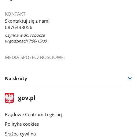
KONTAKT
Skontaktuj się z nami
0876433056
Czynna w dni robocze
w godzinach 7:00-15:00
MEDIA SPOŁECZNOŚCIOWE:
Na skróty
stopka
Strona
gov.pl
gov.pl
główna
Rządowe Centrum Legislacji
Polityka cookies
Służba cywilna