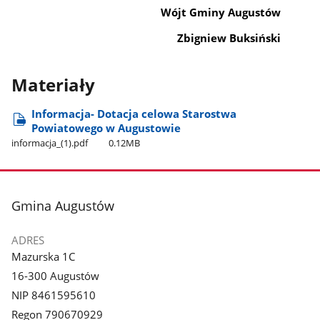
Wójt Gminy Augustów
Zbigniew Buksiński
Materiały
Informacja- Dotacja celowa Starostwa
Powiatowego w Augustowie
informacja​_(1).pdf
0.12MB
stopka
Gmina Augustów
ADRES
Mazurska 1C
16-300 Augustów
NIP 8461595610
Regon 790670929