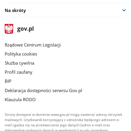
Na skróty
stopka
Strona
gov.pl
gov.pl
główna
Rządowe Centrum Legislacji
Polityka cookies
Służba cywilna
Profil zaufany
BIP
Deklaracja dostępności serwisu Gov.pl
Klauzula RODO
Strony dostępne w domenie www.gov.pl mogą zawierać adresy skrzynek
mailowych. Użytkownik korzystający z odnośnika będącego adresem e-
mail zgadza się na przetwarzanie jego danych (adres e-mail oraz
dobrowolnie podanych danych w wiadomości) w celu przesłania