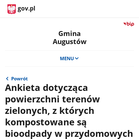
gov.pl
Przejdź
do
Gmina
serwis
Augustów
Biulety
Informa
Publicz
MENU
Gmina
August
Powrót
Ankieta dotycząca
powierzchni terenów
zielonych, z których
kompostowane są
bioodpady w przydomowych