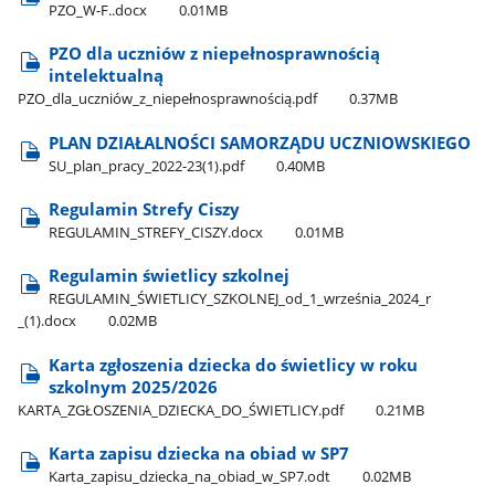
PZO​_W-F..docx
0.01MB
PZO dla uczniów z niepełnosprawnością
intelektualną
PZO​_dla​_uczniów​_z​_niepełnosprawnością.pdf
0.37MB
​PLAN DZIAŁALNOŚCI SAMORZĄDU UCZNIOWSKIEGO
SU​_plan​_pracy​_2022-23(1).pdf
0.40MB
Regulamin Strefy Ciszy
REGULAMIN​_STREFY​_CISZY.docx
0.01MB
Regulamin świetlicy szkolnej
REGULAMIN​_ŚWIETLICY​_SZKOLNEJ​_od​_1​_września​_2024​_r​
_(1).docx
0.02MB
Karta zgłoszenia dziecka do świetlicy w roku
szkolnym 2025/2026
KARTA​_ZGŁOSZENIA​_DZIECKA​_DO​_ŚWIETLICY.pdf
0.21MB
Karta zapisu dziecka na obiad w SP7
Karta​_zapisu​_dziecka​_na​_obiad​_w​_SP7.odt
0.02MB