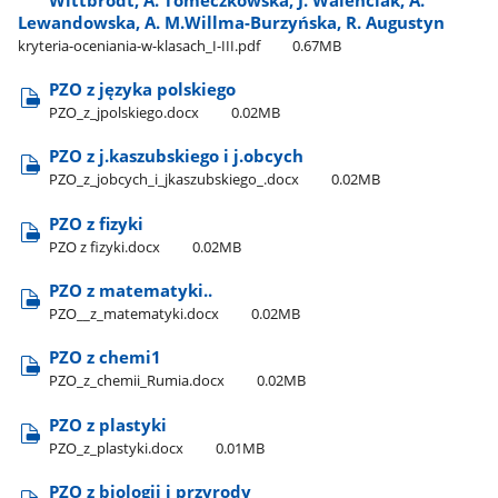
Lewandowska, A. M.Willma-Burzyńska, R. Augustyn
kryteria-oceniania-w-klasach​_I-III.pdf
0.67MB
PZO z języka polskiego
PZO​_z​_jpolskiego.docx
0.02MB
PZO z j.kaszubskiego i j.obcych
PZO​_z​_jobcych​_i​_jkaszubskiego​_.docx
0.02MB
PZO z fizyki
PZO z fizyki.docx
0.02MB
PZO z matematyki..
PZO​_​_z​_matematyki.docx
0.02MB
PZO z chemi1
PZO​_z​_chemii​_Rumia.docx
0.02MB
PZO z plastyki
PZO​_z​_plastyki.docx
0.01MB
PZO z biologii i przyrody