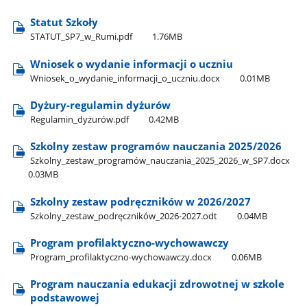
Statut Szkoły
STATUT​_SP7​_w​_Rumi.pdf
1.76MB
Wniosek o wydanie informacji o uczniu
Wniosek​_o​_wydanie​_informacji​_o​_uczniu.docx
0.01MB
Dyżury-regulamin dyżurów
Regulamin​_dyżurów.pdf
0.42MB
Szkolny zestaw programów nauczania 2025/2026
Szkolny​_zestaw​_programów​_nauczania​_2025​_2026​_w​_SP7.docx
0.03MB
Szkolny zestaw podręczników w 2026/2027
Szkolny​_zestaw​_podręczników​_2026-2027.odt
0.04MB
Program profilaktyczno-wychowawczy
Program​_profilaktyczno-wychowawczy.docx
0.06MB
Program nauczania edukacji zdrowotnej w szkole
podstawowej