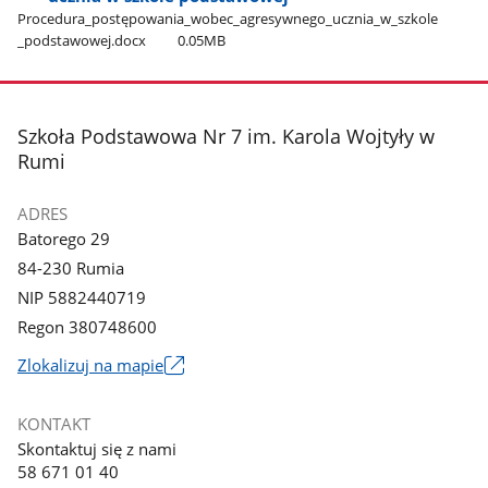
Procedura​_postępowania​_wobec​_agresywnego​_ucznia​_w​_szkole​
_podstawowej.docx
0.05MB
stopka
Szkoła Podstawowa Nr 7 im. Karola Wojtyły w
Rumi
ADRES
Batorego 29
84-230 Rumia
NIP 5882440719
Regon 380748600
Link
Zlokalizuj na mapie
otworzy
się
KONTAKT
w
Skontaktuj się z nami
nowym
58 671 01 40
oknie