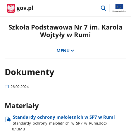
przejdź
gov.pl
do
wyszukiwar
Szkoła Podstawowa Nr 7 im. Karola
Wojtyły w Rumi
MENU
Dokumenty
26.02.2024
Materiały
Standardy ochrony małoletnich w SP7 w Rumi
Standardy​_ochrony​_małoletnich​_w​_SP7​_w​_Rumi.docx
0.13MB