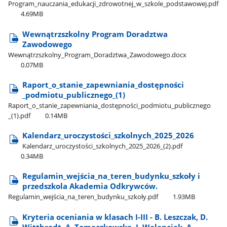
Program​_nauczania​_edukacji​_zdrowotnej​_w​_szkole​_podstawowej.pdf
4.69MB
Wewnątrzszkolny Program Doradztwa
Zawodowego
Wewnątrzszkolny​_Program​_Doradztwa​_Zawodowego.docx
0.07MB
Raport​_o​_stanie​_zapewniania​_dostępności​
_podmiotu​_publicznego​_(1)
Raport​_o​_stanie​_zapewniania​_dostępności​_podmiotu​_publicznego​
_(1).pdf
0.14MB
Kalendarz​_uroczystości​_szkolnych​_2025​_2026
Kalendarz​_uroczystości​_szkolnych​_2025​_2026​_(2).pdf
0.34MB
Regulamin​_wejścia​_na​_teren​_budynku​_szkoły i
przedszkola Akademia Odkrywców.
Regulamin​_wejścia​_na​_teren​_budynku​_szkoły.pdf
1.93MB
Kryteria oceniania w klasach I-III - B. Leszczak, D.
Wittbrodt, A. Tomeczkowska, J. Walenciak, A.