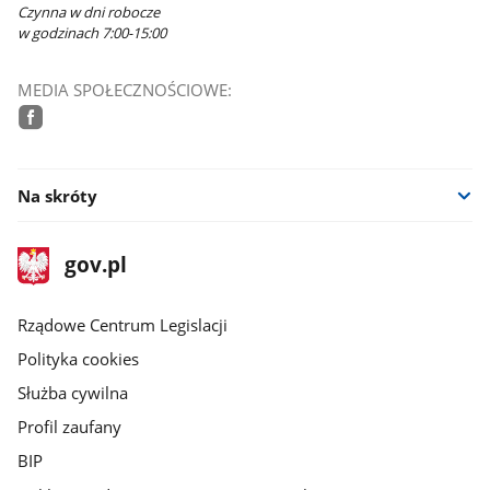
Czynna w dni robocze
w godzinach 7:00-15:00
MEDIA SPOŁECZNOŚCIOWE:
facebook
Na skróty
stopka
Strona
gov.pl
gov.pl
główna
Rządowe Centrum Legislacji
Polityka cookies
Służba cywilna
Profil zaufany
BIP