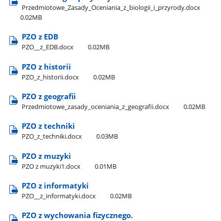
Przedmiotowe​_Zasady​_Oceniania​_z​_biologii​_i​_przyrody.docx
0.02MB
PZO z EDB
PZO​_​_z​_EDB.docx
0.02MB
PZO z historii
PZO​_z​_historii.docx
0.02MB
PZO z geografii
Przedmiotowe​_zasady​_oceniania​_z​_geografii.docx
0.02MB
PZO z techniki
PZO​_z​_techniki.docx
0.03MB
PZO z muzyki
PZO z muzyki1.docx
0.01MB
PZO z informatyki
PZO​_​_z​_informatyki.docx
0.02MB
PZO z wychowania fizycznego.