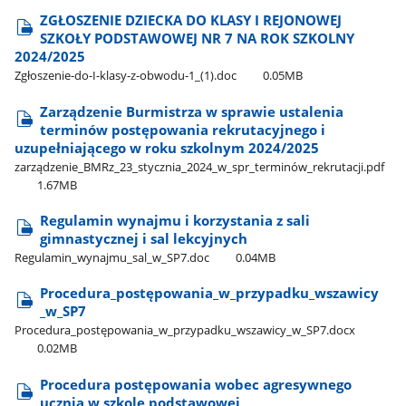
ZGŁOSZENIE DZIECKA DO KLASY I REJONOWEJ
SZKOŁY PODSTAWOWEJ NR 7 NA ROK SZKOLNY
2024/2025
Zgłoszenie-do-I-klasy-z-obwodu-1​_(1).doc
0.05MB
Zarządzenie Burmistrza w sprawie ustalenia
terminów postępowania rekrutacyjnego i
uzupełniającego w roku szkolnym 2024/2025
zarządzenie​_BMRz​_23​_stycznia​_2024​_w​_spr​_terminów​_rekrutacji.pdf
1.67MB
Regulamin wynajmu i korzystania z sali
gimnastycznej i sal lekcyjnych
Regulamin​_wynajmu​_sal​_w​_SP7.doc
0.04MB
Procedura​_postępowania​_w​_przypadku​_wszawicy​
_w​_SP7
Procedura​_postępowania​_w​_przypadku​_wszawicy​_w​_SP7.docx
0.02MB
Procedura postępowania wobec agresywnego
ucznia w szkole podstawowej