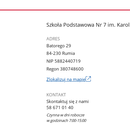
stopka
Szkoła Podstawowa Nr 7 im. Karol
ADRES
Batorego 29
84-230 Rumia
NIP 5882440719
Regon 380748600
Link
Zlokalizuj na mapie
otworzy
się
KONTAKT
w
Skontaktuj się z nami
nowym
58 671 01 40
oknie
Czynna w dni robocze
w godzinach 7:00-15:00