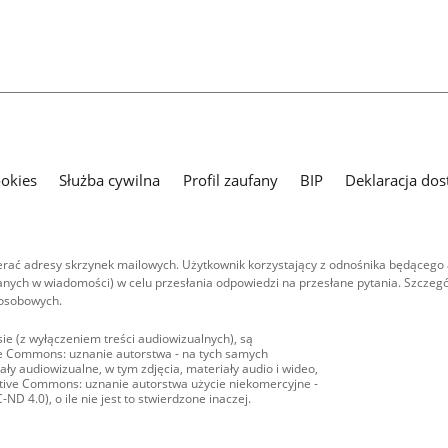
ookies
Służba cywilna
Profil zaufany
BIP
Deklaracja dos
ać adresy skrzynek mailowych. Użytkownik korzystający z odnośnika będącego 
nych w wiadomości) w celu przesłania odpowiedzi na przesłane pytania. Szczegó
 osobowych.
ie (z wyłączeniem treści audiowizualnych), są
ive Commons: uznanie autorstwa - na tych samych
ły audiowizualne, w tym zdjęcia, materiały audio i wideo,
eative Commons: uznanie autorstwa użycie niekomercyjne -
D 4.0), o ile nie jest to stwierdzone inaczej.