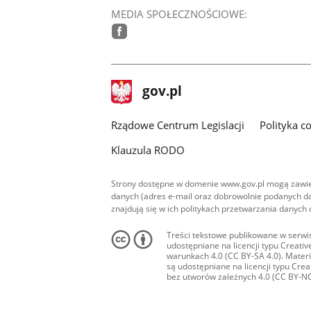
MEDIA SPOŁECZNOŚCIOWE:
facebook
stopka
Strona
gov.pl
gov.pl
główna
Rządowe Centrum Legislacji
Polityka c
Klauzula RODO
Strony dostępne w domenie www.gov.pl mogą zawier
danych (adres e-mail oraz dobrowolnie podanych da
znajdują się w ich politykach przetwarzania danych
Treści tekstowe publikowane w serwis
udostępniane na licencji typu Creat
warunkach 4.0 (CC BY-SA 4.0). Materia
są udostępniane na licencji typu Cr
bez utworów zależnych 4.0 (CC BY-NC-N