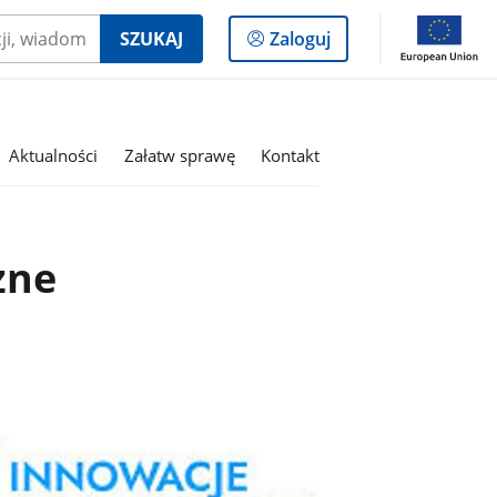
Logowanie
SZUKAJ
Zaloguj
do
panelu
Aktualności
Załatw sprawę
Kontakt
zne