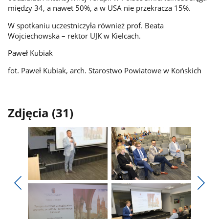
między 34, a nawet 50%, a w USA nie przekracza 15%.
W spotkaniu uczestniczyła również prof. Beata
Wojciechowska – rektor UJK w Kielcach.
Paweł Kubiak
fot. Paweł Kubiak, arch. Starostwo Powiatowe w Końskich
Zdjęcia (31)
Pokaż
Pokaż
zdjęcie
zdjęcie
Pokaż
Poka
1
2
poprzednie
nest
z
z
zdjęcia
zdjęc