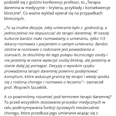
podzielił się z gośćmi konferencji profesor, to „Terapia
daremna w medycynie – kryteria, przykłady i konsekwencje
kliniczne”. Co ważne wykład opierał się na przypadkach
klinicznych.
„To są trudne decyzje, żeby umieranie było z godnością, a
jednocześnie nie dopuszczać do terapii daremnej. W naszej
kulturze bardzo mało rozmawiamy o umieraniu, tylko 1/3
lekarzy rozmawia z pacjentem o samym umieraniu. Bardzo
istotne w rozmowie z rodzinami jest powiedzenie o
szansach, że doszliśmy do tego pułapu leczniczego osoby i
nie jesteśmy w stanie wyleczyć osoby bliskiej, ale jesteśmy w
stanie dalej jej pomagać. Decyzję o wysokim ryzyku
prowadzenia terapii daremnej powinno podejmować
konsylium, które wskazuje granicę tej terapii i wtedy spotka
się z rodziną chorego i rozmawia o leczeniu”
– zaznaczał
prof. Wojciech Szczeklik.
A co powinniśmy rozumieć pod terminem terapii daremnej?
To przed wszystkim stosowanie procedur medycznych w
celu podtrzymywania funkcji życiowych nieuleczalnie
chorego, które przedłuża jego umieranie wiążąc się z