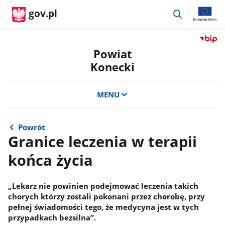
przejdź
gov.pl
do
wyszukiwar
Przejdź
do
Powiat
serwis
Konecki
Biulety
Informa
Publicz
MENU
Powiat
Koneck
Powrót
Granice leczenia w terapii
końca życia
„Lekarz nie powinien podejmować leczenia takich
chorych którzy zostali pokonani przez chorobę, przy
pełnej świadomości tego, że medycyna jest w tych
przypadkach bezsilna”.