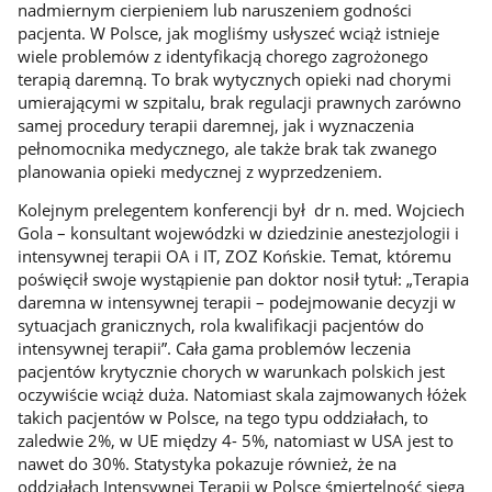
nadmiernym cierpieniem lub naruszeniem godności
pacjenta. W Polsce, jak mogliśmy usłyszeć wciąż istnieje
wiele problemów z identyfikacją chorego zagrożonego
terapią daremną. To brak wytycznych opieki nad chorymi
umierającymi w szpitalu, brak regulacji prawnych zarówno
samej procedury terapii daremnej, jak i wyznaczenia
pełnomocnika medycznego, ale także brak tak zwanego
planowania opieki medycznej z wyprzedzeniem.
Kolejnym prelegentem konferencji był dr n. med. Wojciech
Gola – konsultant wojewódzki w dziedzinie anestezjologii i
intensywnej terapii OA i IT, ZOZ Końskie. Temat, któremu
poświęcił swoje wystąpienie pan doktor nosił tytuł: „Terapia
daremna w intensywnej terapii – podejmowanie decyzji w
sytuacjach granicznych, rola kwalifikacji pacjentów do
intensywnej terapii”. Cała gama problemów leczenia
pacjentów krytycznie chorych w warunkach polskich jest
oczywiście wciąż duża. Natomiast skala zajmowanych łóżek
takich pacjentów w Polsce, na tego typu oddziałach, to
zaledwie 2%, w UE między 4- 5%, natomiast w USA jest to
nawet do 30%. Statystyka pokazuje również, że na
oddziałach Intensywnej Terapii w Polsce śmiertelność sięga