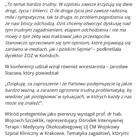
„To temat bardzo trudny. W szpitalu zawsze krzyżują się dwie
drogi, życia i śmierci. O ile droga życia jest zawsze radosna,
miła i sympatyczna, tak ta druga, to problem pogodzenia się,
że nasi bliscy odchodzą. Dziś chcemy otworzyć dyskusję nad
tym trudnym zagadnieniem, etapem odchodzenia i nie ma
mowy o tym żeby was traktować jako przestępców.
Stanowczo sprzeciwiam się tym opiniom, które pojawiają się
zarówno w mediach, jak i polskim Sejmie”
– podkreślała
dyrektor ZOZ w Końskich.
W konferencji udział wziął również wicestarosta – Jarosław
Staciwa, który powiedział:
„
Dziękuję, za zaproszenie i że Państwo podejmujecie tą jakże
bardzo ważną, a zarazem ogromnie trudną problematykę, by
wiedzieć jak postępować w sytuacjach, w których każdy z nas
może się znaleźć”.
Wśród prelegentów jako pierwszy wystąpił prof. dr hab.
Wojciech Szczeklik, reprezentujący Ośrodek Intensywnej
Terapii i Medycyny Okołozabiegowej UJ CM Wojskowy
Szpital Kliniczny w Krakowie. Tematyka zagadnień, którymi