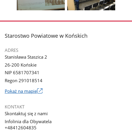
galerii.
galerii.
Pokaż
Pokaż
zdjęcie
zdjęcie
3
4
z
z
stopka
Starostwo Powiatowe w Końskich
galerii.
galerii.
ADRES
Stanisława Staszica 2
26-200 Końskie
NIP 6581707341
Regon 291018514
Link
Pokaż na mapie
otworzy
się
KONTAKT
w
Skontaktuj się z nami
nowym
Infolinia dla Obywatela
oknie
+48412604835