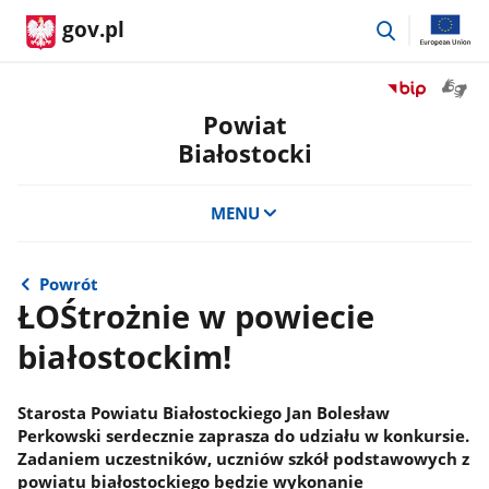
przejdź
gov.pl
do
wyszukiwar
Otwór
Przejdź
okno
do
Powiat
z
serwisu
Białostocki
tłuma
Biuletyn
języka
Informacji
migow
Publicznej
MENU
Powiat
Białostocki
Powrót
ŁOŚtrożnie w powiecie
białostockim!
Starosta Powiatu Białostockiego Jan Bolesław
Perkowski serdecznie zaprasza do udziału w konkursie.
Zadaniem uczestników, uczniów szkół podstawowych z
powiatu białostockiego będzie wykonanie