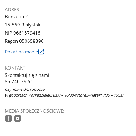
ADRES
Borsucza 2
15-569 Białystok
NIP 9661579415
Regon 050658396
Link
Pokaż na mapie
otworzy
się
KONTAKT
w
Skontaktuj się z nami
nowym
85 740 39 51
oknie
Czynna w dni robocze
w godzinach Poniedziałek: 8:00 – 16:00-Wtorek-Piątek: 7:30 – 15:30
MEDIA SPOŁECZNOŚCIOWE:
facebook
youtube