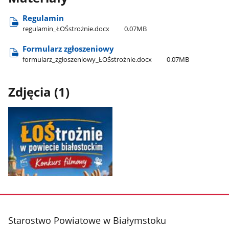
Regulamin
regulamin​_ŁOŚstrożnie.docx
0.07MB
Formularz zgłoszeniowy
formularz​_zgłoszeniowy​_ŁOŚstrożnie.docx
0.07MB
Zdjęcia (1)
Pokaż
zdjęcie
1
z
stopka
Starostwo Powiatowe w Białymstoku
galerii.