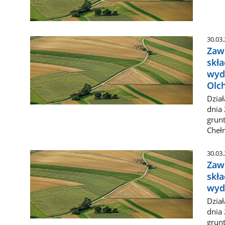
30.03
Zaw
skł
wyd
Olc
Dział
dnia 
grunt
Cheł
30.03
Zaw
skł
wyd
Dział
dnia 
grunt