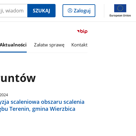
Logowanie
SZUKAJ
Zaloguj
do
panelu
Przejdź
do
serwisu
Aktualności
Załatw sprawę
Kontakt
Biuletyn
Informacji
Publicznej
Gmina
gruntów
Wierzbica
.2024
yzja scaleniowa obszaru scalenia
ębu Terenin, gmina Wierzbica