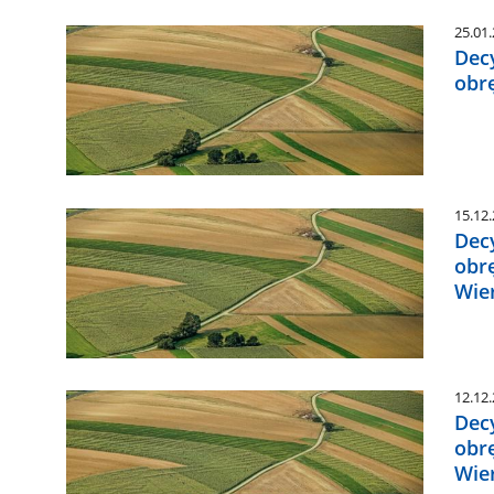
25.01
Dec
obr
15.12
Dec
obr
Wie
12.12
Dec
obr
Wie