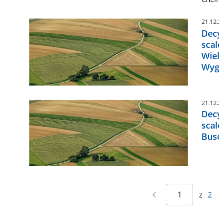
21.12
Decy
sca
Wie
Wyg
21.12
Decy
sca
Bus
z
2