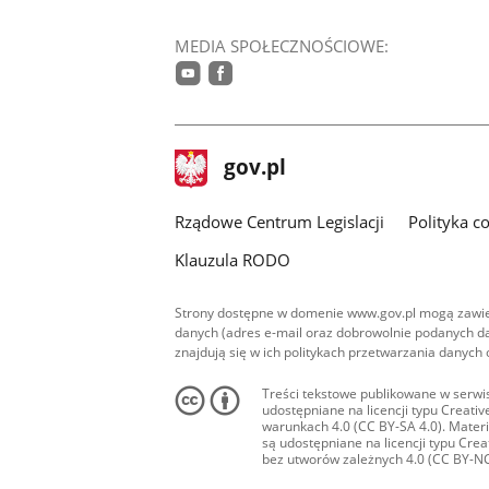
MEDIA SPOŁECZNOŚCIOWE:
youtube
facebook
stopka
Strona
gov.pl
gov.pl
główna
Rządowe Centrum Legislacji
Polityka c
Klauzula RODO
Strony dostępne w domenie www.gov.pl mogą zawier
danych (adres e-mail oraz dobrowolnie podanych da
znajdują się w ich politykach przetwarzania danych
Treści tekstowe publikowane w serwis
udostępniane na licencji typu Creat
warunkach 4.0 (CC BY-SA 4.0). Materia
są udostępniane na licencji typu Cr
bez utworów zależnych 4.0 (CC BY-NC-N