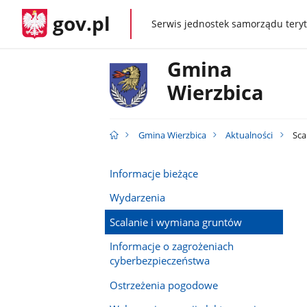
gov.pl
Serwis jednostek samorządu teryt
gov.pl
Gmina
Wierzbica
Gmina Wierzbica
Aktualności
Sca
Informacje bieżące
Wydarzenia
Scalanie i wymiana gruntów
Informacje o zagrożeniach
cyberbezpieczeństwa
Ostrzeżenia pogodowe