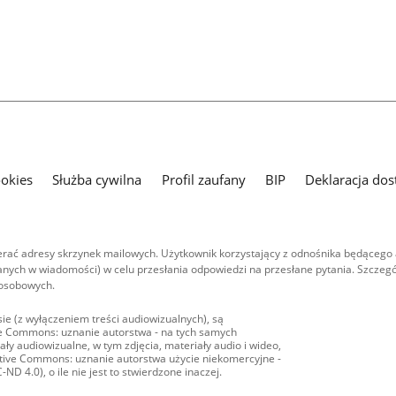
ookies
Służba cywilna
Profil zaufany
BIP
Deklaracja dos
ać adresy skrzynek mailowych. Użytkownik korzystający z odnośnika będącego 
nych w wiadomości) w celu przesłania odpowiedzi na przesłane pytania. Szczegó
 osobowych.
ie (z wyłączeniem treści audiowizualnych), są
ive Commons: uznanie autorstwa - na tych samych
ły audiowizualne, w tym zdjęcia, materiały audio i wideo,
eative Commons: uznanie autorstwa użycie niekomercyjne -
D 4.0), o ile nie jest to stwierdzone inaczej.