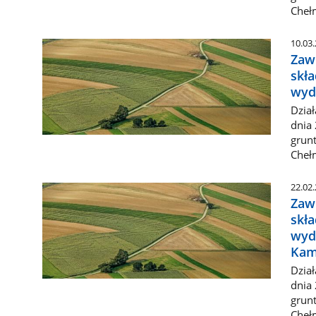
Cheł
10.03
Zaw
skł
wyd
Dział
dnia 
grunt
Cheł
22.02
Zaw
skł
wyd
Kam
Dział
dnia 
grunt
Cheł