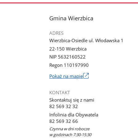
stopka
Gmina Wierzbica
ADRES
Wierzbica-Osiedle ul. Włodawska 1
22-150 Wierzbica
NIP 5632160522
Regon 110197990
Link
Pokaż na mapie
otworzy
się
KONTAKT
w
Skontaktuj się z nami
nowym
82 569 32 32
oknie
Infolinia dla Obywatela
82 569 32 66
Czynna w dni robocze
w godzinach 7:30-15:30