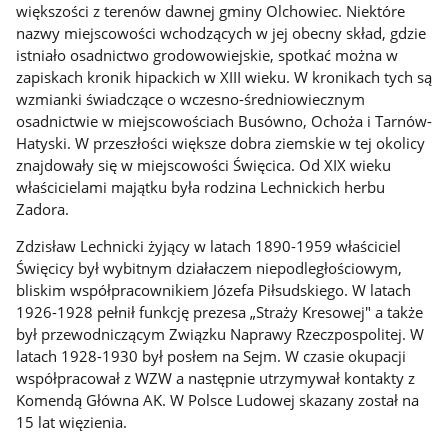
większości z terenów dawnej gminy Olchowiec. Niektóre
nazwy miejscowości wchodzących w jej obecny skład, gdzie
istniało osadnictwo grodowowiejskie, spotkać można w
zapiskach kronik hipackich w XIII wieku. W kronikach tych są
wzmianki świadczące o wczesno-średniowiecznym
osadnictwie w miejscowościach Busówno, Ochoża i Tarnów-
Hatyski. W przeszłości większe dobra ziemskie w tej okolicy
znajdowały się w miejscowości Święcica. Od XIX wieku
właścicielami majątku była rodzina Lechnickich herbu
Zadora.
Zdzisław Lechnicki żyjący w latach 1890-1959 właściciel
Święcicy był wybitnym działaczem niepodległościowym,
bliskim współpracownikiem Józefa Piłsudskiego. W latach
1926-1928 pełnił funkcję prezesa „Straży Kresowej" a także
był przewodniczącym Związku Naprawy Rzeczpospolitej. W
latach 1928-1930 był posłem na Sejm. W czasie okupacji
współpracował z WZW a następnie utrzymywał kontakty z
Komendą Główna AK. W Polsce Ludowej skazany został na
15 lat więzienia.