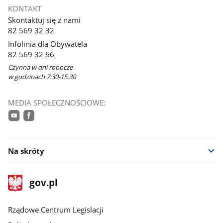
się
KONTAKT
w
Skontaktuj się z nami
nowym
82 569 32 32
oknie
Infolinia dla Obywatela
82 569 32 66
Czynna w dni robocze
w godzinach 7:30-15:30
MEDIA SPOŁECZNOŚCIOWE:
youtube
facebook
Na skróty
stopka
Strona
gov.pl
gov.pl
główna
Rządowe Centrum Legislacji