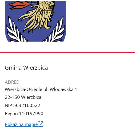
Pokaż
zdjęcie
1
z
stopka
Gmina Wierzbica
galerii.
ADRES
Wierzbica-Osiedle ul. Włodawska 1
22-150 Wierzbica
NIP 5632160522
Regon 110197990
Link
Pokaż na mapie
otworzy