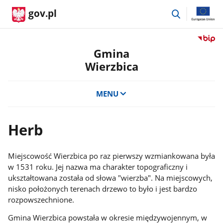
przejdź
gov.pl
do
wyszukiwar
Przejdź
do
Gmina
serwis
Wierzbica
Biulety
Informa
Publicz
MENU
Gmina
Wierzb
Herb
Miejscowość Wierzbica po raz pierwszy wzmiankowana była
w 1531 roku. Jej nazwa ma charakter topograficzny i
ukształtowana została od słowa "wierzba". Na miejscowych,
nisko położonych terenach drzewo to było i jest bardzo
rozpowszechnione.
Gmina Wierzbica powstała w okresie międzywojennym, w