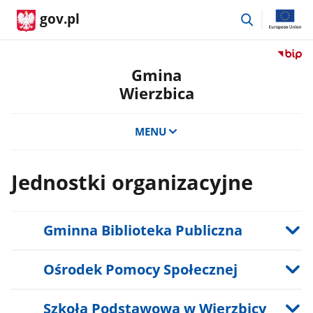
przejdź
gov.pl
do
wyszukiwar
Przejdź
do
Gmina
serwis
Wierzbica
Biulety
Informa
Publicz
MENU
Gmina
Wierzb
Jednostki organizacyjne
Gminna Biblioteka Publiczna
Ośrodek Pomocy Społecznej
Szkoła Podstawowa w Wierzbicy