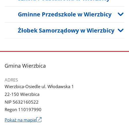
Gminne Przedszkole w Wierzbicy
Żłobek Samorządowy w Wierzbicy
stopka
Gmina Wierzbica
ADRES
Wierzbica-Osiedle ul. Włodawska 1
22-150 Wierzbica
NIP 5632160522
Regon 110197990
Link
Pokaż na mapie
otworzy