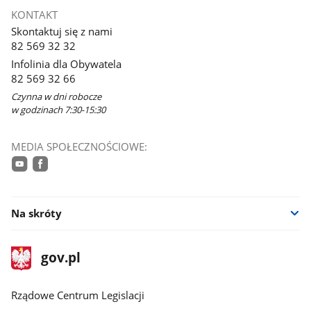
się
KONTAKT
w
Skontaktuj się z nami
nowym
82 569 32 32
oknie
Infolinia dla Obywatela
82 569 32 66
Czynna w dni robocze
w godzinach 7:30-15:30
MEDIA SPOŁECZNOŚCIOWE:
youtube
facebook
Na skróty
stopka
Strona
gov.pl
gov.pl
główna
Rządowe Centrum Legislacji