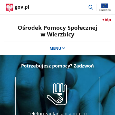
przejdź
gov.pl
do
wyszukiwar
Przejdź
do
Ośrodek Pomocy Społecznej
serwis
w Wierzbicy
Biulety
Informa
Publicz
MENU
Ośrode
Pomoc
Społecz
Potrzebujesz pomocy? Zadzwoń
w
Wierzb
Telefon zaufania dla dzieci i
Te