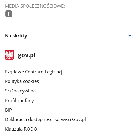
MEDIA SPOŁECZNOŚCIOWE:
facebook
Na skróty
stopka
Strona
gov.pl
gov.pl
główna
Rządowe Centrum Legislacji
Polityka cookies
Służba cywilna
Profil zaufany
BIP
Deklaracja dostępności serwisu Gov.pl
Klauzula RODO