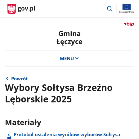
przejdź
gov.pl
do
wyszukiwar
Przejdź
do
Gmina
serwis
Łęczyce
Biulety
Informa
Publicz
MENU
Gmina
Łęczyc
Powrót
Wybory Sołtysa Brzeźno
Lęborskie 2025
Materiały
Protokół ustalenia wyników wyborów Sołtysa