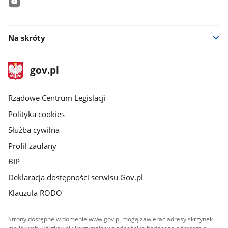
youtube
Na skróty
stopka
Strona
gov.pl
gov.pl
główna
Rządowe Centrum Legislacji
Polityka cookies
Służba cywilna
Profil zaufany
BIP
Deklaracja dostępności serwisu Gov.pl
Klauzula RODO
Strony dostępne w domenie www.gov.pl mogą zawierać adresy skrzynek