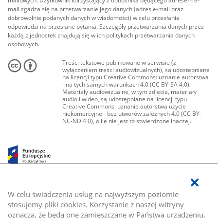
mailowych. Użytkownik korzystający z odnośnika będącego adresem e-
mail zgadza się na przetwarzanie jego danych (adres e-mail oraz
dobrowolnie podanych danych w wiadomości) w celu przesłania
odpowiedzi na przesłane pytania. Szczegóły przetwarzania danych przez
każdą z jednostek znajdują się w ich politykach przetwarzania danych
osobowych.
Treści tekstowe publikowane w serwisie (z
wyłączeniem treści audiowizualnych), są udostępniane
na licencji typu Creative Commons: uznanie autorstwa
- na tych samych warunkach 4.0 (CC BY-SA 4.0).
Materiały audiowizualne, w tym zdjęcia, materiały
audio i wideo, są udostępniane na licencji typu
Creative Commons: uznanie autorstwa użycie
niekomercyjne - bez utworów zależnych 4.0 (CC BY-
NC-ND 4.0), o ile nie jest to stwierdzone inaczej.
W celu świadczenia usług na najwyższym poziomie
stosujemy pliki cookies. Korzystanie z naszej witryny
oznacza, że będą one zamieszczane w Państwa urządzeniu.