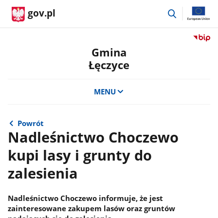
przejdź
gov.pl
do
wyszukiwar
Przejdź
do
Gmina
serwis
Łęczyce
Biulety
Informa
Publicz
MENU
Gmina
Łęczyc
Powrót
Nadleśnictwo Choczewo
kupi lasy i grunty do
zalesienia
Nadleśnictwo Choczewo informuje, że jest
zainteresowane zakupem lasów oraz gruntów