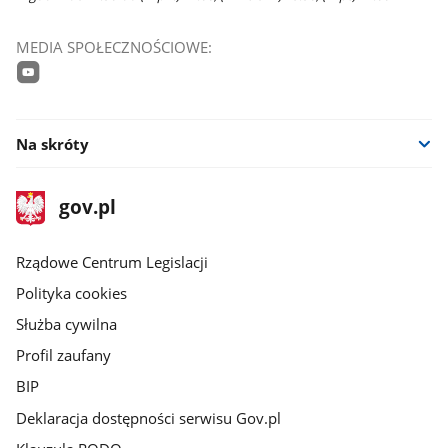
MEDIA SPOŁECZNOŚCIOWE:
youtube
Na skróty
stopka
Strona
gov.pl
gov.pl
główna
Rządowe Centrum Legislacji
Polityka cookies
Służba cywilna
Profil zaufany
BIP
Deklaracja dostępności serwisu Gov.pl