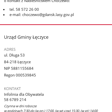
o kontakt z Nadleśnictwem Choczewo:
tel. 58 572 26 00
e-mail: choczewo@gdansk.lasy.gov.pl
stopka
Urząd Gminy Łęczyce
ADRES
ul. Długa 53
84-218 Łęczyce
NIP 5881155684
Regon 000539845
KONTAKT
Infolinia dla Obywatela
58 6789 214
Czynna w dni robocze
w godzinach 7:30-do (w pn.) 17:00, (w wt-czw) 15:30, (w pt) 14:00