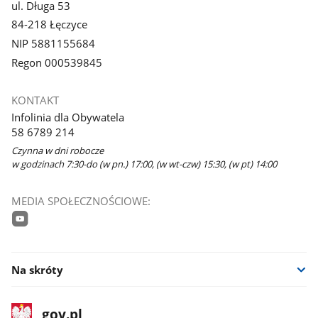
ul. Długa 53
84-218 Łęczyce
NIP 5881155684
Regon 000539845
KONTAKT
Infolinia dla Obywatela
58 6789 214
Czynna w dni robocze
w godzinach 7:30-do (w pn.) 17:00, (w wt-czw) 15:30, (w pt) 14:00
MEDIA SPOŁECZNOŚCIOWE:
youtube
Na skróty
stopka
Strona
gov.pl