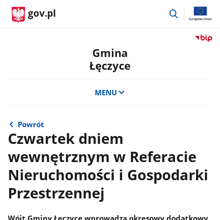
przejdź
gov.pl
do
wyszukiwar
Przejdź
do
Gmina
serwis
Łęczyce
Biulety
Informa
Publicz
MENU
Gmina
Łęczyc
Powrót
Czwartek dniem
wewnętrznym w Referacie
Nieruchomości i Gospodarki
Przestrzennej
Wójt Gminy Łęczyce wprowadza okresowy dodatkowy