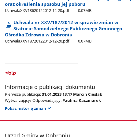
oraz określenia sposobu jej poboru
UchwałaXXV18620122012-12-20.pdf
0.07MB
Uchwała nr XXV/187/2012 w sprawie zmian w
Statucie Samodzielnego Publicznego Gminnego
Ośrodka Zdrowia w Dobroniu
UchwałaXXV18720122012-12-20.pdf
0.07MB
Informacje o publikacji dokumentu
Pierwsza publikacja:
31.01.2023 13:17 Marcin Cieślak
Wytwarzający/ Odpowiadający:
Paulina Kaczmarek
Pokaż historię zmian
stopka
Urząd Gminy w Dobroniu