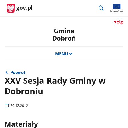
przejdź
gov.pl
do
wyszukiwar
Przejdź
do
Gmina
serwis
Dobroń
Biulety
Informa
Publicz
MENU
Gmina
Dobro
Powrót
XXV Sesja Rady Gminy w
Dobroniu
20.12.2012
Materiały