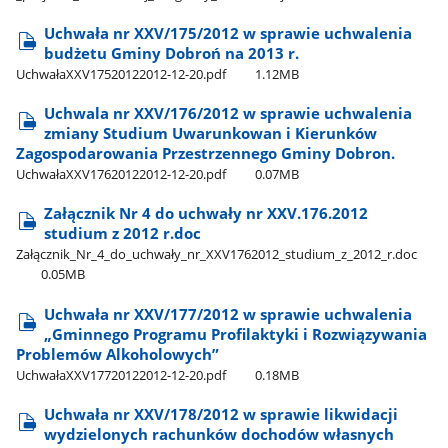
Uchwała nr XXV/175/2012 w sprawie uchwalenia
budżetu Gminy Dobroń na 2013 r.
UchwałaXXV17520122012-12-20.pdf
1.12MB
Uchwala nr XXV/176/2012 w sprawie uchwalenia
zmiany Studium Uwarunkowan i Kierunków
Zagospodarowania Przestrzennego Gminy Dobron.
UchwałaXXV17620122012-12-20.pdf
0.07MB
Załącznik Nr 4 do uchwały nr XXV.176.2012
studium z 2012 r.doc
Załącznik​_Nr​_4​_do​_uchwały​_nr​_XXV1762012​_studium​_z​_2012​_r.doc
0.05MB
Uchwała nr XXV/177/2012 w sprawie uchwalenia
„Gminnego Programu Profilaktyki i Rozwiązywania
Problemów Alkoholowych”
UchwałaXXV17720122012-12-20.pdf
0.18MB
Uchwała nr XXV/178/2012 w sprawie likwidacji
wydzielonych rachunków dochodów własnych