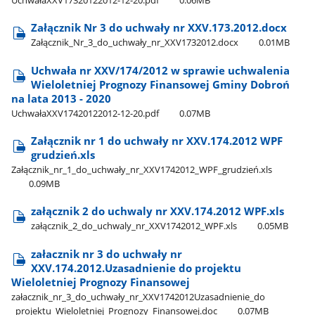
Załącznik Nr 3 do uchwały nr XXV.173.2012.docx
Załącznik​_Nr​_3​_do​_uchwały​_nr​_XXV1732012.docx
0.01MB
Uchwała nr XXV/174/2012 w sprawie uchwalenia
Wieloletniej Prognozy Finansowej Gminy Dobroń
na lata 2013 - 2020
UchwałaXXV17420122012-12-20.pdf
0.07MB
Załącznik nr 1 do uchwały nr XXV.174.2012 WPF
grudzień.xls
Załącznik​_nr​_1​_do​_uchwały​_nr​_XXV1742012​_WPF​_grudzień.xls
0.09MB
załącznik 2 do uchwaly nr XXV.174.2012 WPF.xls
załącznik​_2​_do​_uchwaly​_nr​_XXV1742012​_WPF.xls
0.05MB
załacznik nr 3 do uchwały nr
XXV.174.2012.Uzasadnienie do projektu
Wieloletniej Prognozy Finansowej
załacznik​_nr​_3​_do​_uchwały​_nr​_XXV1742012Uzasadnienie​_do​
_projektu​_Wieloletniej​_Prognozy​_Finansowej.doc
0.07MB