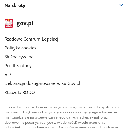
Na skróty
stopka
Strona
gov.pl
gov.pl
główna
Rządowe Centrum Legislacji
Polityka cookies
Służba cywilna
Profil zaufany
BIP
Deklaracja dostępności serwisu Gov.pl
Klauzula RODO
Strony dostępne w domenie www.gov.pl mogą zawierać adresy skrzynek
mailowych. Użytkownik korzystający z odnośnika będącego adresem e-
mail zgadza się na przetwarzanie jego danych (adres e-mail oraz
dobrowolnie podanych danych w wiadomości) w celu przesłania
odpowiedzi na przesłane pytania. Szczegóły przetwarzania danych przez