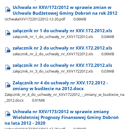
Uchwała nr XXV/172/2012 w sprawie zmian w
Uchwale Budżetowej Gminy Dobroń na rok 2012
UchwałaXXV17220122012-12-20.pdf
0.06MB
załącznik nr 1 do uchwały nr XXV.172.2012.xls
załącznik​_nr​_1​_do​_uchwały​_nr​_XXV1722012.xls
0.04MB
załacznik nr 2 do uchwały nr XXV.172.2012.xls
załacznik​_nr​_2​_do​_uchwały​_nr​_XXV1722012.xls
0.06MB
załącznik nr 3 do uchwały nr XXV.172.2012.xls
załącznik​_nr​_3​_do​_uchwały​_nr​_XXV1722012.xls
0.03MB
Załącznik nr 4 do uchwały nr XXV.172.2012 -
zmiany w budżecie na 2012.docx
Załącznik​_nr​_4​_do​_uchwały​_nr​_XXV1722012​_-​_zmiany​_w​_budżecie​_na​
_2012.docx
0.01MB
Uchwała nr XXV/173/2012 w sprawie zmiany
Wieloletniej Prognozy Finansowej Gminy Dobroń
na lata 2012 - 2020
UchwałaXXV17320122012-12-20.pdf
0.06MB