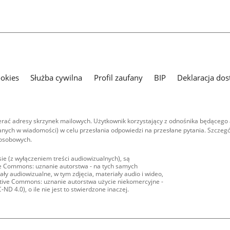
ookies
Służba cywilna
Profil zaufany
BIP
Deklaracja dos
ać adresy skrzynek mailowych. Użytkownik korzystający z odnośnika będącego 
nych w wiadomości) w celu przesłania odpowiedzi na przesłane pytania. Szczegó
 osobowych.
ie (z wyłączeniem treści audiowizualnych), są
ive Commons: uznanie autorstwa - na tych samych
ły audiowizualne, w tym zdjęcia, materiały audio i wideo,
eative Commons: uznanie autorstwa użycie niekomercyjne -
D 4.0), o ile nie jest to stwierdzone inaczej.