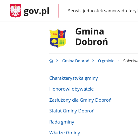
gov.pl
Serwis jednostek samorządu teryt
gov.pl
Gmina
Dobroń
Gmina Dobroń
O gminie
Sołectw
Charakterystyka gminy
Honorowi obywatele
Zasłużony dla Gminy Dobroń
Statut Gminy Dobroń
Rada gminy
Władze Gminy