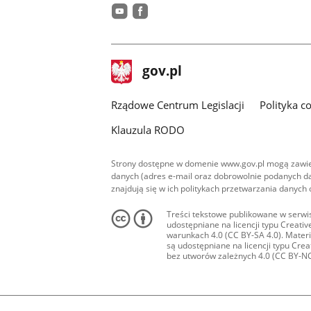
youtube
facebook
stopka
Strona
gov.pl
gov.pl
główna
Rządowe Centrum Legislacji
Polityka c
Klauzula RODO
Strony dostępne w domenie www.gov.pl mogą zawier
danych (adres e-mail oraz dobrowolnie podanych da
znajdują się w ich politykach przetwarzania danych
Treści tekstowe publikowane w serwis
udostępniane na licencji typu Creat
warunkach 4.0 (CC BY-SA 4.0). Materia
są udostępniane na licencji typu Cr
bez utworów zależnych 4.0 (CC BY-NC-N