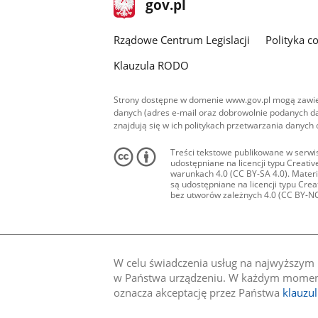
Strona
gov.pl
gov.pl
główna
Rządowe Centrum Legislacji
Polityka c
Klauzula RODO
Strony dostępne w domenie www.gov.pl mogą zawier
danych (adres e-mail oraz dobrowolnie podanych da
znajdują się w ich politykach przetwarzania danych
Treści tekstowe publikowane w serwis
udostępniane na licencji typu Creat
warunkach 4.0 (CC BY-SA 4.0). Materia
są udostępniane na licencji typu Cr
bez utworów zależnych 4.0 (CC BY-NC-N
W celu świadczenia usług na najwyższym p
w Państwa urządzeniu. W każdym momenci
oznacza akceptację przez Państwa
klauzu