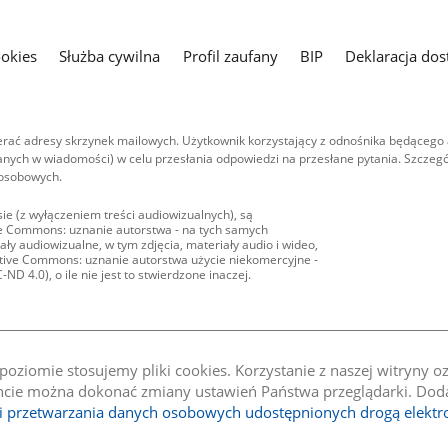
ookies
Służba cywilna
Profil zaufany
BIP
Deklaracja dos
ać adresy skrzynek mailowych. Użytkownik korzystający z odnośnika będącego 
nych w wiadomości) w celu przesłania odpowiedzi na przesłane pytania. Szczegó
 osobowych.
ie (z wyłączeniem treści audiowizualnych), są
ive Commons: uznanie autorstwa - na tych samych
ły audiowizualne, w tym zdjęcia, materiały audio i wideo,
eative Commons: uznanie autorstwa użycie niekomercyjne -
D 4.0), o ile nie jest to stwierdzone inaczej.
oziomie stosujemy pliki cookies. Korzystanie z naszej witryny 
e można dokonać zmiany ustawień Państwa przeglądarki. Dodat
li przetwarzania danych osobowych udostępnionych drogą elektr