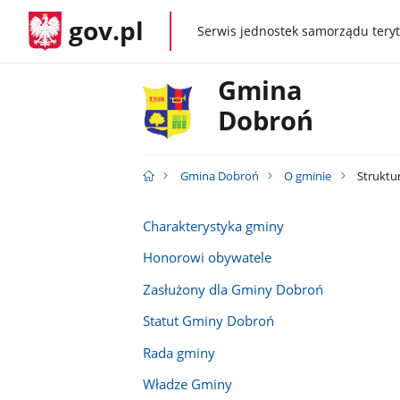
gov.pl
Serwis jednostek samorządu teryt
gov.pl
Gmina
Dobroń
Gmina Dobroń
O gminie
Struktur
Charakterystyka gminy
Honorowi obywatele
Zasłużony dla Gminy Dobroń
Statut Gminy Dobroń
Rada gminy
Władze Gminy