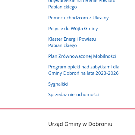
obywatelskie na terenie Powiatu
Pabianickiego
Pomoc uchodźcom z Ukrainy
Petycje do Wójta Gminy
Klaster Energii Powiatu
Pabianickiego
Plan Zrównoważonej Mobilności
Program opieki nad zabytkami dla
Gminy Dobroń na lata 2023-2026
Sygnaliści
Sprzedaż nieruchomości
stopka
Urząd Gminy w Dobroniu