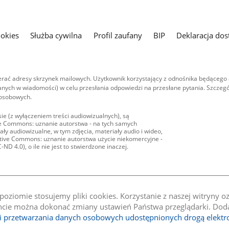
ookies
Służba cywilna
Profil zaufany
BIP
Deklaracja dos
ać adresy skrzynek mailowych. Użytkownik korzystający z odnośnika będącego 
nych w wiadomości) w celu przesłania odpowiedzi na przesłane pytania. Szczegó
 osobowych.
ie (z wyłączeniem treści audiowizualnych), są
ive Commons: uznanie autorstwa - na tych samych
ły audiowizualne, w tym zdjęcia, materiały audio i wideo,
eative Commons: uznanie autorstwa użycie niekomercyjne -
D 4.0), o ile nie jest to stwierdzone inaczej.
oziomie stosujemy pliki cookies. Korzystanie z naszej witryny 
e można dokonać zmiany ustawień Państwa przeglądarki. Dodat
li przetwarzania danych osobowych udostępnionych drogą elektr