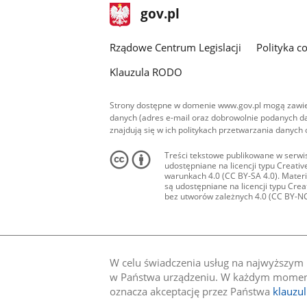
stopka
Strona
gov.pl
gov.pl
główna
Rządowe Centrum Legislacji
Polityka c
Klauzula RODO
Strony dostępne w domenie www.gov.pl mogą zawier
danych (adres e-mail oraz dobrowolnie podanych da
znajdują się w ich politykach przetwarzania danych
Treści tekstowe publikowane w serwis
udostępniane na licencji typu Creat
warunkach 4.0 (CC BY-SA 4.0). Materia
są udostępniane na licencji typu Cr
bez utworów zależnych 4.0 (CC BY-NC-N
W celu świadczenia usług na najwyższym p
w Państwa urządzeniu. W każdym momenci
oznacza akceptację przez Państwa
klauzu