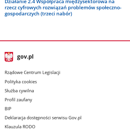
Działanie 2.4 Współpraca międzysektorowa na
rzecz cyfrowych rozwiązań problemów społeczno-
gospodarczych (trzeci nabór)
stopka
Strona
gov.pl
gov.pl
główna
Rządowe Centrum Legislacji
Polityka cookies
Służba cywilna
Profil zaufany
BIP
Deklaracja dostępności serwisu Gov.pl
Klauzula RODO